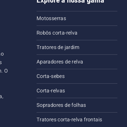
Motosserras
Robôs corta-relva
Tratores de jardim
ão
Aparadores de relva
s
m. O
Corta-sebes
Corta-relvas
a,
Sopradores de folhas
Tratores corta-relva frontais