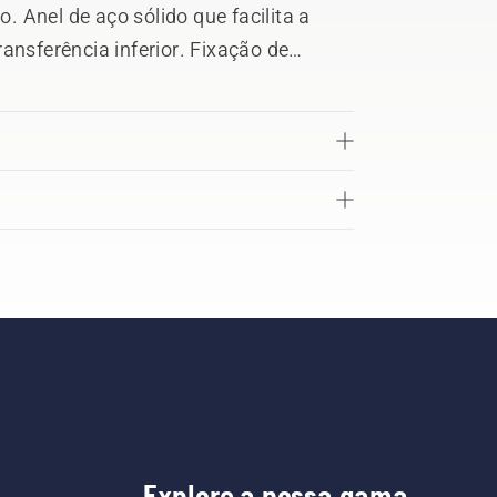
o. Anel de aço sólido que facilita a
ansferência inferior. Fixação de
a da caixa evita a rutura do saco.
Explore a nossa gama