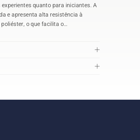
 experientes quanto para iniciantes. A
a e apresenta alta resistência à
oliéster, o que facilita o
i uma emenda aprovada numa
nto 60 m.