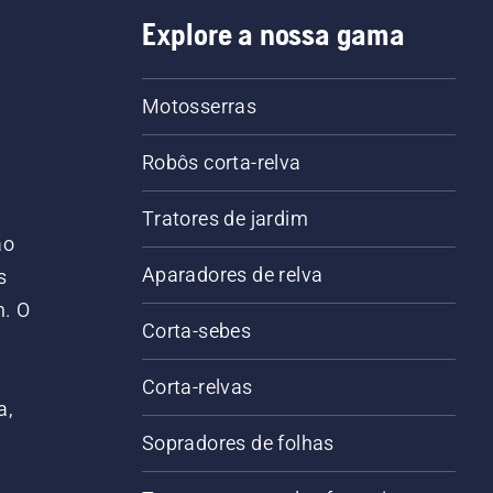
Explore a nossa gama
Motosserras
Robôs corta-relva
Tratores de jardim
ão
Aparadores de relva
s
m. O
Corta-sebes
Corta-relvas
a,
Sopradores de folhas