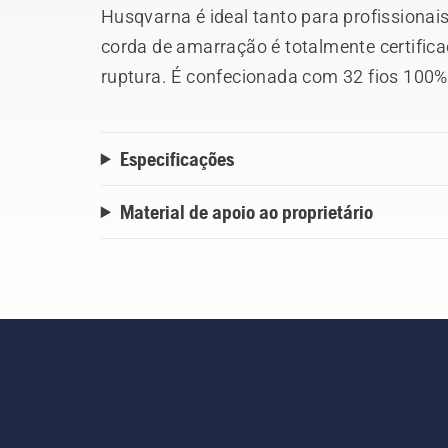
Husqvarna é ideal tanto para profissionais
corda de amarração é totalmente certificad
ruptura. É confecionada com 32 fios 100% p
manuseamento, o nó e a emenda. Possu
extremidade. Diâmetro 14 mm. Comprime
Especificações
Material de apoio ao proprietário