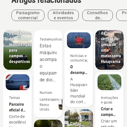
Clubes
Paisagismo
Atividades
Conselhos
Pr
desportivos
comercial
e eventos
de
Corta-
compras
in
relvas e
Desfrute
equipamento
da
de
sensação
Testemunhos
manutenção
única de
Estas
para
uma
máquinas
campos
motosserra
Notícias e
acompanham
comunicações
desportivos
Husqvarna
o
O
desempenho
equipamento
superior
A
de dois
na relva
Husqvarna,
tempos
compensa
líder
e
Nurture
sempre
mundial
Temas
Instruções
superam-
Landscapes
do corte
e guias
Parceiro
Reino
nas em
Produtos
robótico,
Criar o
oficial de
Unido
e
tem o
muitas
campo
corte de
Corte de
inovações
prazer
perfeito
áreas.
relva
Criar um
excelência.
Cortar
de
robotizado
relvado