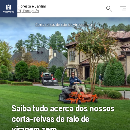
Floresta e Jardim
PT, Português
Corta-relvas de raio de viragem zero
Saiba tudo acerca dos nossos
corta-relvas de raio de
viragem zero