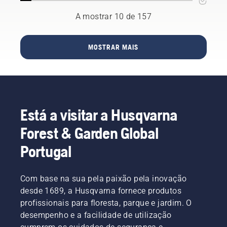
saudável.
gasta? É
Eis
A mostrar 10 de 157
sequer
algumas
possível
dicas da
fazê-lo?
Husqvarna
Colocámos
MOSTRAR MAIS
sobre
algumas
como
questões
manter a
a um
sua relva
dos
hidratada
melhores
na
especialistas
Está a visitar a Husqvarna
perfeição.
na área.
Forest & Garden Global
Portugal
Com base na sua pela paixão pela inovação
desde 1689, a Husqvarna fornece produtos
profissionais para floresta, parque e jardim. O
desempenho e a facilidade de utilização