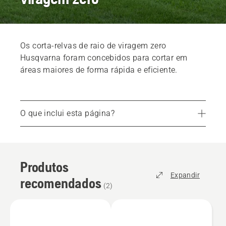
Os corta-relvas de raio de viragem zero
Husqvarna foram concebidos para cortar em
áreas maiores de forma rápida e eficiente.
O que inclui esta página?
Produtos recomendados
Corta-relvas de raio de viragem zero profissionais
Produtos
Serviços
Expandir
recomendados
Peças e acessórios
(
2
)
Encontre a loja mais próxima