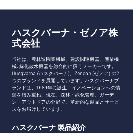
ーナで製
ェンの張
認しま
造されて
りを点検
す。チェ
います。
してくだ
ンソーの
当社のあ
さい。注
エンジン
らゆる研
記！真新
を木の幹
ハスクバーナ・ゼノア株
究開発を
しいソー
から数セ
通じて、
チェン
ンチ回転
式会社
お客様の
は、慣ら
させま
生産性を
し運転の
す。オイ
可能な限
期間が必
ルが幹に
当社は、農林造園業機械、建設関連機器、産業機
り最大限
要です。
付くと、
械､緑化散水機器を総合的に扱うメーカーです。
に引き上
この期間
潤滑シス
Husqvarna (ハスクバーナ)、Zenoah (ゼノア) の2
げること
中は、よ
テムが作
つのブランドを展開しています。ハスクバーナブ
を、重要
り頻繁に
動してい
目標とし
点検を行
ることを
ランドは、1689年に誕生、イノベーションへの情
ていま
ってくだ
示しま
熱を積み重ね、現在、森林・緑化管理、ガーデ
す。
さい。
す。
ン・アウトドアの分野で、革新的な製品とサービ
スをお届けしています。
ハスクバーナ 製品紹介