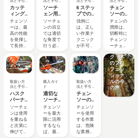
法と手引
法と手引
法と手引
法と手引
き
き
き
き
カッテ
ソーチ
6 ステッ
チェン
ィング
ェン用
プでの
ソーの
装置の
のやす
伐倒
チェン
読みもの
チェンソ
ソーチェ
伐倒に
チェンの
お手入
りと目
の潤滑
とヒント
ーは、最
ンの目立
は、正し
潤滑は、
れ
立て用
の確認
ハスク
高の性能
ては適切
い作業テ
切断時に
機器に
方法
バーナ
を発揮し
な角度で
クニック
チェンソ
関する
ツリー
て長持ち
行う必要
が不可欠
ーチェン
推奨事
トー
させるた
がありま
です。安
の過熱を
項
ク：木
めに、定
す。正し
全な作業
防止し、
のプロ
期的に整
い角度に
環境を確
バーとの
フェッ
備する必
するに
保するだ
摩擦をな
ショナ
要があり
は、目立
けでな
くすため
ルの今
取扱い方
購入ガイ
取扱い方
ます。こ
てガイド
く、作業
に重要で
法と手引
ド
法と手引
の声
ちらのガ
を使用す
効果を高
す。これ
き
き
ハスク
適切な
チェン
イドで
るのが最
めること
により、
バーナ
ソーチ
ソーの
は、自分
良の方法
が重要と
バーとチ
チェン
ェンの
安全要
ソーチェ
チェンソ
チェンソ
自身でで
です。
なりま
ェン寿命
ソーの
選び
件
ンは使用
ーを最大
ーを使用
きるお手
す。
を延長で
チェン
方：ヒ
を重ねる
限に活用
する作業
入れにつ
きます。
の張り
ント
製品とイ
と次第に
するなら
は、危険
いて説明
この短い
方
ノベーシ
伸びて行
ば、最適
な業務と
します。
ビデオの
ョン
きます。
なソーチ
なること
説明に従