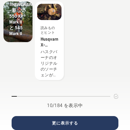
#NEWCHAINSAWGENERATION
ソーチェ
ェンを選
がありま
って、チ
- 新しい
ンにたる
択するこ
す。しか
ェンソー
550 XP®
みがある
とが重要
し、いく
チェンの
Mark II
と外れや
です。こ
つかの基
潤滑シス
と 545
読みもの
すくな
こでは、
本的な推
テムが適
とヒント
Mark II
り、重傷
考慮すべ
奨事項に
切に機能
Husqvarna
や時には
きいくつ
従えば、
している
X-
致命傷の
かのポイ
危険な状
かを確認
CUT™：
ハスクバ
原因とな
ントをご
況を解消
する方法
より優
ーナのオ
ることが
紹介しま
して目の
を学習し
れたソ
リジナル
ありま
す。
前の作業
てくださ
ーチェ
のソーチ
す。その
に集中す
い。最初
ンのデ
ェンが初
ため、定
ることが
に油面を
ザイン
めて誕生
期的にソ
できま
点検しま
してか
ーチェン
す。
す。チェ
ら、ソー
を点検し
ンソーを
チェンは
てたるみ
始動し、
すべての
を取るこ
チェンブ
10/184 を表示中
原点であ
とが重要
レーキが
るスウェ
です。給
オフにな
ーデンの
油のたび
っている
更に表示する
ハスクバ
にソーチ
ことを確