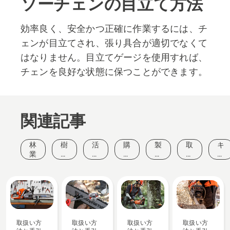
ソーチェンの目立て方法
効率良く、安全かつ正確に作業するには、チ
ェンが目立てされ、張り具合が適切でなくて
はなりません。目立てゲージを使用すれば、
チェンを良好な状態に保つことができます。
関連記事
林
樹
活
購
製
取
キ
業
木
動
入
品
扱
ャ
管
と
ガ
と
い
ン
理
イ
イ
イ
方
ペ
ベ
ド
ノ
法
ー
ン
ベ
と
ン
ト
ー
手
シ
引
ョ
き
取扱い方
取扱い方
取扱い方
取扱い方
ン