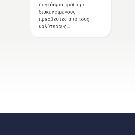
παγκόσμια ομάδα με
διακεκριμένους
πρεσβευτές από τους
καλύτερους
επαγγελματίες δασών και
πάρκων στον κόσμο. Είναι
η ομάδα Η. Και είναι οι πιο
απαιτητικοί χρήστες μας.