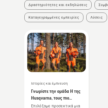
Δραστηριότητες και εκδηλώσεις
Συμβ
Καταγεγραμμένες εμπειρίες
Λύσεις
Ιστορίες και έμπνευση
Γνωρίστε την ομάδα Η της
Husqvarna, τους πιο
απαιτητικούς χρήστες μας
Επιλέξαμε προσεκτικά μια