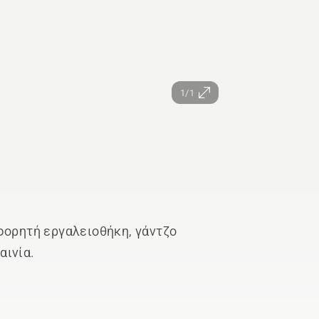
1/1
φορητή εργαλειοθήκη, γάντζο
αινία.