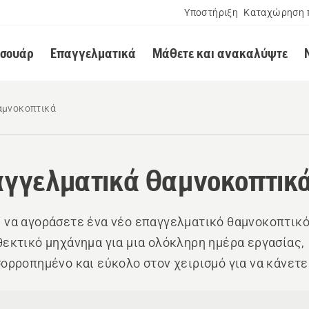
Υποστήριξη
Καταχώρηση 
εσουάρ
Επαγγελματικά
Μάθετε και ανακαλύψτε
αμνοκοπτικά
γγελματικά θαμνοκοπτικ
 να αγοράσετε ένα νέο επαγγελματικό θαμνοκοπτικό
θεκτικό μηχάνημα για μια ολόκληρη ημέρα εργασίας,
σορροπημένο και εύκολο στον χειρισμό για να κάνετε
ότερα σε λιγότερο χρόνο. Δείτε παρακάτω όλα τα
οπτικά βαρέος τύπου μας.