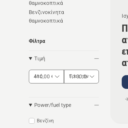
θαμνοκοπτικά
τα
Βενζινοκίνητα
προϊ
Ισ
θαμνοκοπτικά
Π
α
Φίλτρα
ε
Τιμή
α
Από
Προς την
Power/fuel type
Βενζίνη