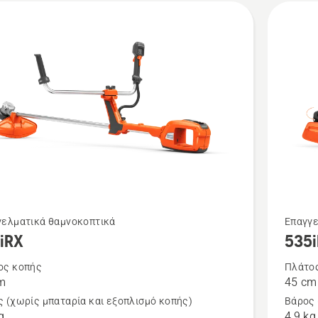
Δείτε
γελματικά θαμνοκοπτικά
Επαγγε
iRX
535
ότερες
περισσό
έρειες
λεπτομέ
ος κοπής
Πλάτο
m
45 cm
για
 (χωρίς μπαταρία και εξοπλισμό κοπής)
Βάρος 
το
g
4,9 kg