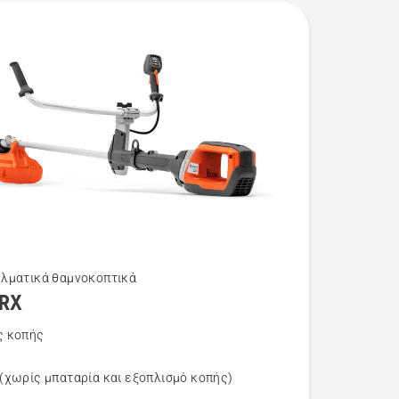
λματικά θαμνοκοπτικά
iRX
τερες
ρειες
ς κοπής
(χωρίς μπαταρία και εξοπλισμό κοπής)