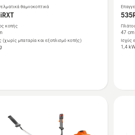
Δείτε
γελματικά θαμνοκοπτικά
Επαγγε
iRXT
535
ότερες
περισσό
έρειες
λεπτομέ
ος κοπής
Πλάτο
m
47 cm
για
 (χωρίς μπαταρία και εξοπλισμό κοπής)
Ισχύς 
το
g
1,4 k
T
535RX