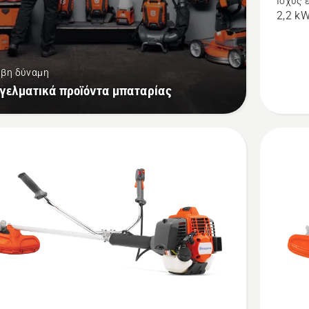
Ισχύς 
το
2,2 k
545RXT
βη δύναμη
γελματικά προϊόντα μπαταρίας