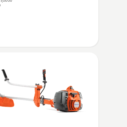
εξόδου
W