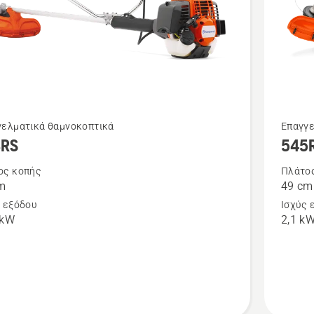
Δείτε
γελματικά θαμνοκοπτικά
Επαγγε
3RS
545
ότερες
περισσό
έρειες
λεπτομέ
ος κοπής
Πλάτο
m
49 cm
για
ς εξόδου
Ισχύς 
το
 kW
2,1 k
545RX