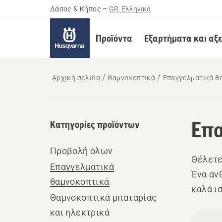
Δάσος & Κήπος
–
GR, Ελληνικά
Προϊόντα
Εξαρτήματα και αξ
Αρχική σελίδα
Θαμνοκοπτικά
Επαγγελματικά θ
Επα
Κατηγορίες προϊόντων
Προβολή όλων
Θέλετε
Επαγγελματικά
Ένα αν
θαμνοκοπτικά
καλά ι
Θαμνοκοπτικά μπαταρίας
περισσ
και ηλεκτρικά
Όλα
θαμνοκ