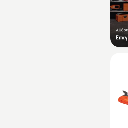
Αθόρυ
Επαγ