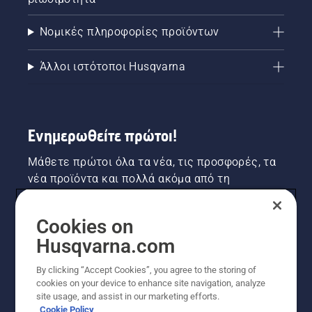
Νομικές πληροφορίες προϊόντων
Άλλοι ιστότοποι Husqvarna
Ενημερωθείτε πρώτοι!
Μάθετε πρώτοι όλα τα νέα, τις προσφορές, τα
νέα προϊόντα και πολλά ακόμα από τη
Husqvarna! Κάντε εγγραφή στο newsletter μας
εδώ.
Cookies on
Husqvarna.com
ΕΓΓΡΑΦΉ ΣΤΟ ΕΝΗΜΕΡΩΤΙΚΌ ΔΕΛΤΊΟ
By clicking “Accept Cookies”, you agree to the storing of
cookies on your device to enhance site navigation, analyze
site usage, and assist in our marketing efforts.
Cookie Policy