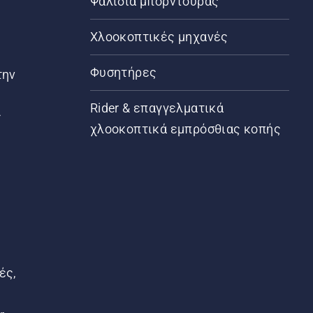
Ψαλίδια μπορντούρας
Χλοοκοπτικές μηχανές
Φυσητήρες
την
Rider & επαγγελματικά
ς
χλοοκοπτικά εμπρόσθιας κοπής
ές,