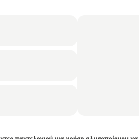
άντες παντελονιού για χρήση αλυσοπρίονου ν