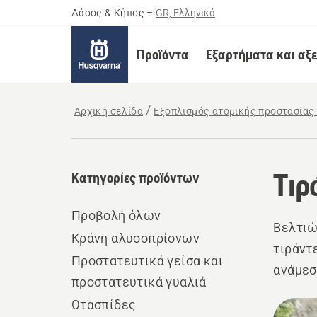
Δάσος & Κήπος
–
GR, Ελληνικά
Προϊόντα
Εξαρτήματα και αξ
Αρχική σελίδα
Εξοπλισμός ατομικής προστασίας 
Τιρ
Κατηγορίες προϊόντων
Προβολή όλων
Βελτιώ
Κράνη αλυσοπρίονων
τιράντ
Προστατευτικά γείσα και
ανάμεσ
προστατευτικά γυαλιά
εργασί
Ωτασπίδες
Όλα