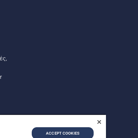
ές,
r
ACCEPT COOKIES