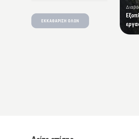
Διαβά
Εξοπ
ΕΚΚΑΘΆΡΙΣΗ ΌΛΩΝ
εργα