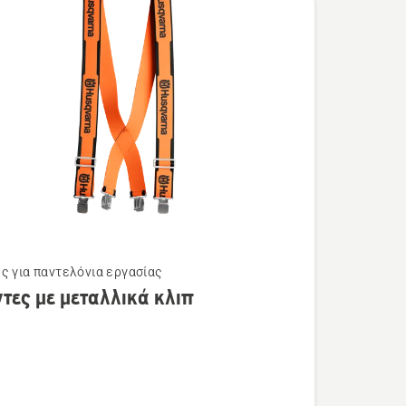
ς για παντελόνια εργασίας
τερες
τες με μεταλλικά κλιπ
ρειες
ς