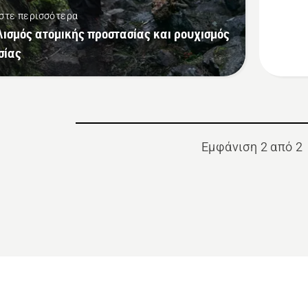
με
στε περισσότερα
μεταλλι
λισμός ατομικής προστασίας και ρουχισμός
κλιπ
σίας
Εμφάνιση 2 από 2