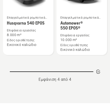
Επαγγελματικά ρομποτικά
Επαγγελματικά ρομποτικά
Δείτε
Δείτε
χλοοκοπτικά
χλοοκοπτικά
Husqvarna 540 EPOS
Automower®
περισσότερες
περισσότερες
550 EPOS®
λεπτομέρειες
λεπτομέρειες
Επιφάνεια εργασίας
8.000 m²
Επιφάνεια εργασίας
για
για
10.000 m²
Είδος οριοθέτησης
το
το
Εικονικό καλώδιο
Είδος οριοθέτησης
Husqvarna
Automower®
Εικονικό καλώδιο
540 EPOS
550 EPOS®
Εμφάνιση 4 από 4