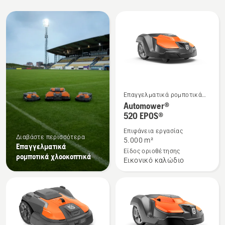
Όλα
τα
προϊόντα
Επαγγελματικά ρομποτικά
Δείτε
χλοοκοπτικά
Automower®
περισσότερες
520 EPOS®
λεπτομέρειες
Επιφάνεια εργασίας
για
Διαβάστε περισσότερα
5.000 m²
το
Επαγγελματικά
Είδος οριοθέτησης
ρομποτικά χλοοκοπτικά
Automower®
Εικονικό καλώδιο
520 EPOS®