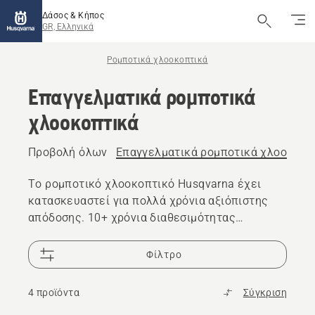
Δάσος & Κήπος
GR, Ελληνικά
Ρομποτικά χλοοκοπτικά
Επαγγελματικά ρομποτικά
χλοοκοπτικά
Προβολή όλων
Επαγγελματικά ρομποτικά χλοοκοπτ
Το ρομποτικό χλοοκοπτικό Husqvarna έχει
κατασκευαστεί για πολλά χρόνια αξιόπιστης
απόδοσης. 10+ χρόνια διαθεσιμότητας
ανταλλακτικών ρομποτικών χλοοκοπτικών και
25.000 μεταπωλητές σε όλο τον κόσμο είναι
Φίλτρο
στη διάθεσή σας αν χρειάζεστε υποστήριξη.s
4 προϊόντα
Σύγκριση