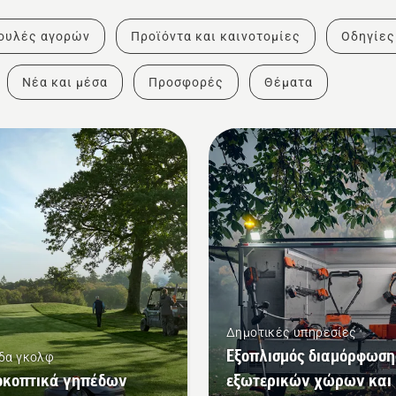
ουλές αγορών
Προϊόντα και καινοτομίες
Οδηγίες
Νέα και μέσα
Προσφορές
Θέματα
Δημοτικές υπηρεσίες
Εξοπλισμός διαμόρφωση
δα γκολφ
οκοπτικά γηπέδων
εξωτερικών χώρων και