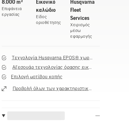
8.000 m²
Εικονικό
Husqvarna
Επιφάνεια
καλώδιο
Fleet
εργασίας
Είδος
Services
οριοθέτησης
Χειρισμός
μέσω
εφαρμογής
Τεχνολογία Husqvarna EPOS® χωρίς καλώδια
Αξεσουάρ τεχνολογίας όρασης εικόνας με υποβοήθη
Επιλογή μοτίβου κοπής
Προβολή όλων των χαρακτηριστικών