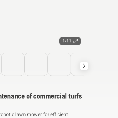
1/11
ntenance of commercial turfs
otic lawn mower for efficient