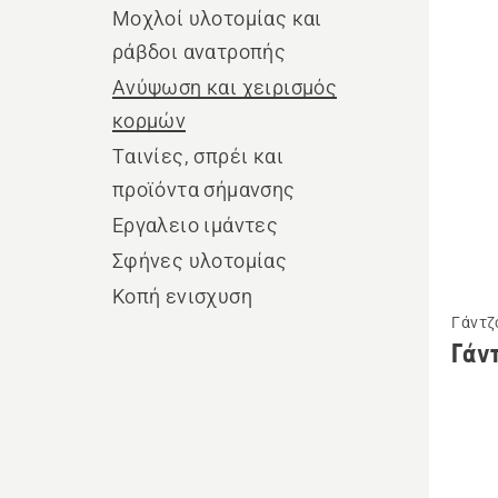
τα
Μοχλοί υλοτομίας και
προϊ
ράβδοι ανατροπής
Ανύψωση και χειρισμός
κορμών
Ταινίες, σπρέι και
προϊόντα σήμανσης
Εργαλειο ιμάντες
Σφήνες υλοτομίας
Κοπή ενισχυση
Δείτε
Γάντζ
περισσ
Γάν
λεπτομ
για
το
Γάντζο