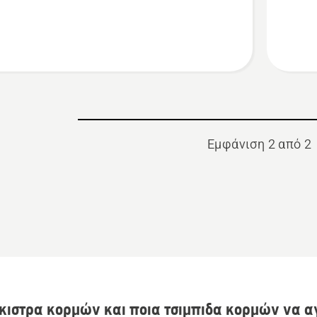
σης
ανύψωσ
κορμών
Εμφάνιση 2 από 2
κιστρα κορμών και ποια τσιμπιδα κορμών να 