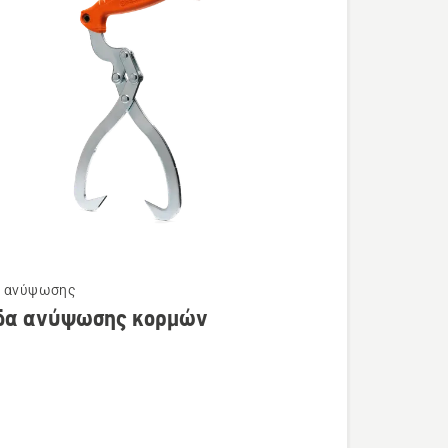
ι ανύψωσης
τερες
δα ανύψωσης κορμών
ρειες