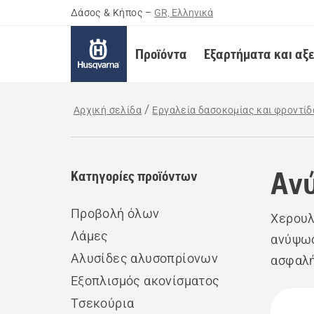
Δάσος & Κήπος
–
GR, Ελληνικά
Προϊόντα
Εξαρτήματα και αξ
Αρχική σελίδα
Εργαλεία δασοκομίας και φροντί
Ανύ
Κατηγορίες προϊόντων
Προβολή όλων
Χερουλ
Λάμες
ανύψωσ
Αλυσίδες αλυσοπρίονων
ασφαλή
Εξοπλισμός ακονίσματος
σχεδία
Όλα
Τσεκούρια