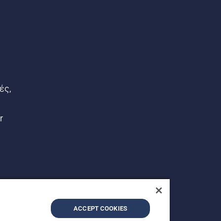
ές,
r
ACCEPT COOKIES