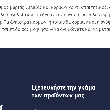
σμός βαριάς ξυλείας και κορμών κουτι απαιτητικός, α
λα εργαλεία κουτι κάνουν την εργασία ασφαλέστερη 
η. Τα άγκιστρα κορμών, η τσιμπιδα κορμών και η ανύ
 τσιμπιδα σας βοηθήσουν να ανυψώνετε και να μετακ
ρμούς και ξυλεία με βελτιωμένη ελεγχος και μειωμέ
ηση. Στην γκάμα της Husqvarna, θα βρείτε ισχυρά πρ
υν κατασκευαστεί για διάφορα είδη εργασιών. Οι κο
ος και οι εργονομικές χερουλι παρέχουν ασφαλή και 
λαβη.
Εξερευνήστε την γκάμα
των προϊόντων μας
α