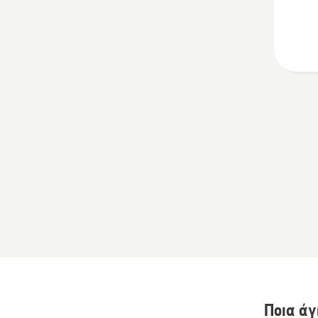
Ανύψω
Ποια άγ