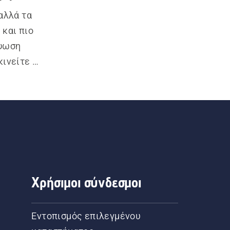
λλά τα 
και πιο 
ψωση 
ινείτε 
νη 
οϊόντα 
φτερές 
άνετη 
Χρήσιμοι σύνδεσμοι
Εντοπισμός επιλεγμένου