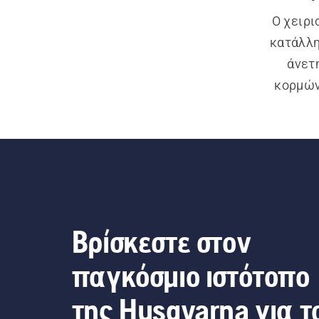
Ο χειρι
κατάλλη
άνετ
κορμών
κο
καταπόν
που έχο
γαντζ
Βρίσκεστε στον
παγκόσμιο ιστότοπο
της Husqvarna για τ