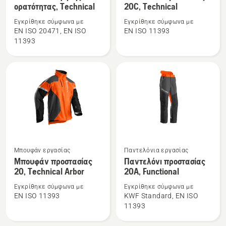
ορατότητας, Technical
20C, Technical
λεπτομέρειες
λεπτομέρειες
για
για
Εγκρίθηκε σύμφωνα με
Εγκρίθηκε σύμφωνα με
το
το
EN ISO 20471, EN ISO
EN ISO 11393
11393
Παντελόνι
Παντελόνι
υψηλής
προστασίας
ορατότητας,
20C,
Technical
Technical
Δείτε
Δείτε
Μπουφάν εργασίας
Παντελόνια εργασίας
περισσότερες
περισσότερες
Μπουφάν προστασίας
Παντελόνι προστασίας
20, Technical Arbor
20Α, Functional
λεπτομέρειες
λεπτομέρειες
για
για
Εγκρίθηκε σύμφωνα με
Εγκρίθηκε σύμφωνα με
το
το
EN ISO 11393
KWF Standard, EN ISO
11393
Μπουφάν
Παντελόνι
προστασίας
προστασίας