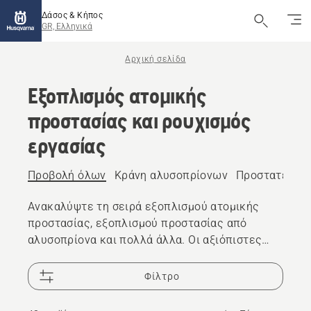
Δάσος & Κήπος
GR, Ελληνικά
Αρχική σελίδα
Εξοπλισμός ατομικής
προστασίας και ρουχισμός
εργασίας
Προβολή όλων
Κράνη αλυσοπρίονων
Προστατευτικ
Ανακαλύψτε τη σειρά εξοπλισμού ατομικής
προστασίας, εξοπλισμού προστασίας από
αλυσοπρίονα και πολλά άλλα. Οι αξιόπιστες
λύσεις υψηλής ποιότητας εξασφαλίζουν ότι
είστε προετοιμασμένοι για κάθε πρόκληση.
Φίλτρο