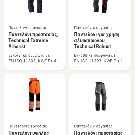
Δείτε
Δείτε
Παντελόνια εργασίας
Παντελόνια εργασίας
περισσότερες
περισσότερες
Παντελόνι προστασίας,
Παντελόνι για χρήση
Technical Extreme
αλυσοπρίονου,
λεπτομέρειες
λεπτομέρειες
Arborist
Technical Robust
για
για
το
το
Εγκρίθηκε σύμφωνα με
Εγκρίθηκε σύμφωνα με
EN ISO 11393, KWF Profi
EN ISO 11393, KWF Profi
Παντελόνι
Παντελόνι
προστασίας,
για
Technical
χρήση
Extreme
αλυσοπρίονου,
Arborist
Technical
Robust
Δείτε
Δείτε
Παντελόνια εργασίας
Παντελόνια εργασίας
περισσότερες
περισσότερες
Παντελόνι υψηλής
Παντελόνι προστασίας