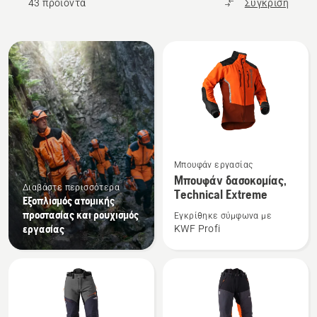
43 προϊόντα
Σύγκριση
Όλα
τα
προϊόντα
Δείτε
Μπουφάν εργασίας
περισσότερες
Μπουφάν δασοκομίας,
λεπτομέρειες
Διαβάστε περισσότερα
Technical Extreme
Εξοπλισμός ατομικής
για
προστασίας και ρουχισμός
Εγκρίθηκε σύμφωνα με
το
εργασίας
KWF Profi
Μπουφάν
δασοκομίας,
Technical
Extreme