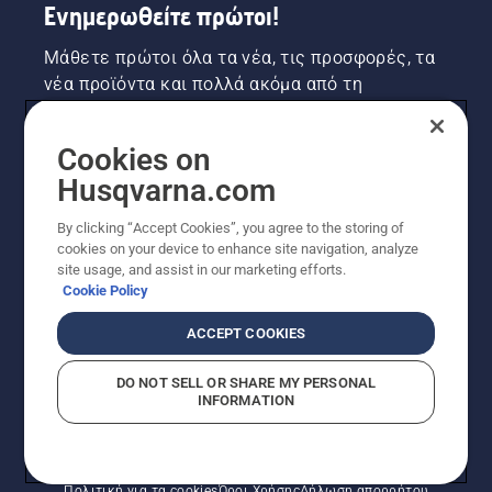
Ενημερωθείτε πρώτοι!
Μάθετε πρώτοι όλα τα νέα, τις προσφορές, τα
νέα προϊόντα και πολλά ακόμα από τη
Husqvarna! Κάντε εγγραφή στο newsletter μας
εδώ.
Cookies on
Husqvarna.com
ΕΓΓΡΑΦΉ ΣΤΟ ΕΝΗΜΕΡΩΤΙΚΌ ΔΕΛΤΊΟ
By clicking “Accept Cookies”, you agree to the storing of
cookies on your device to enhance site navigation, analyze
site usage, and assist in our marketing efforts.
Cookie Policy
ACCEPT COOKIES
DO NOT SELL OR SHARE MY PERSONAL
INFORMATION
© Husqvarna AB (δημοσ.) Με την επιφύλαξη παντός
δικαιώματος. Οι εμφανιζόμενες τιμές είναι οι
συνιστώμενες τιμές λιανικής.
Πολιτική για τα cookies
Όροι Χρήσης
Δήλωση απορρήτου