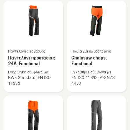
20,
20Α,
Technical
Functional
Arbor
Δείτε
Δείτε
Παντελόνια εργασίας
Ποδιά για αλυσοπρίονο
περισσότερες
περισσότερες
Παντελόνι προστασίας
Chainsaw chaps,
24Α, Functional
Functional
λεπτομέρειες
λεπτομέρειες
για
για
Εγκρίθηκε σύμφωνα με
Εγκρίθηκε σύμφωνα με
το
το
KWF Standard, EN ISO
EN ISO 11393, AS/NZS
11393
4453
Παντελόνι
Chainsaw
προστασίας
chaps,
24Α,
Functional
Functional