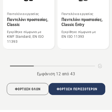
Δείτε
Δείτε
Παντελόνια εργασίας
Παντελόνια εργασίας
περισσότερες
περισσότερες
Παντελόνι προστασίας,
Παντελόνι προστασίας,
Classic
Classic Entry
λεπτομέρειες
λεπτομέρειες
για
για
Εγκρίθηκε σύμφωνα με
Εγκρίθηκε σύμφωνα με
το
το
KWF Standard, EN ISO
EN ISO 11393
11393
Παντελόνι
Παντελόνι
προστασίας,
προστασίας,
Classic
Classic
Entry
Εμφάνιση 12 από 43
ΦΌΡΤΩΣΗ ΌΛΩΝ
ΦΌΡΤΩΣΗ ΠΕΡΙΣΣΌΤΕΡΩΝ