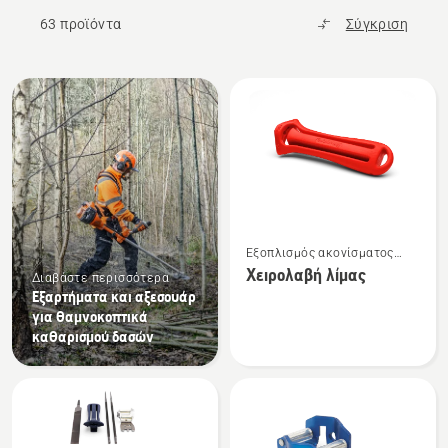
63 προϊόντα
Σύγκριση
Όλα
τα
προϊόντα
Δείτε
Εξοπλισμός ακονίσματος
περισσότερες
αλυσοπρίονων
Χειρολαβή λίμας
Διαβάστε περισσότερα
λεπτομέρειες
Εξαρτήματα και αξεσουάρ
για
για θαμνοκοπτικά
το
καθαρισμού δασών
Χειρολαβή
λίμας