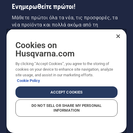
Ενημερωθείτε πρώτοι!
Μάθετε πρώτοι όλα τα νέα, τις προσφορές, τα
νέα προϊόντα και πολλά ακόμα από τη
Husqvarna! Κάντε εγγραφή στο newsletter μας
εδώ.
Cookies on
Husqvarna.com
ΕΓΓΡΑΦΉ ΣΤΟ ΕΝΗΜΕΡΩΤΙΚΌ ΔΕΛΤΊΟ
By clicking “Accept Cookies”, you agree to the storing of
cookies on your device to enhance site navigation, analyze
site usage, and assist in our marketing efforts.
Cookie Policy
ACCEPT COOKIES
DO NOT SELL OR SHARE MY PERSONAL
INFORMATION
© Husqvarna AB (δημοσ.) Με την επιφύλαξη παντός
δικαιώματος. Οι εμφανιζόμενες τιμές είναι οι
συνιστώμενες τιμές λιανικής.