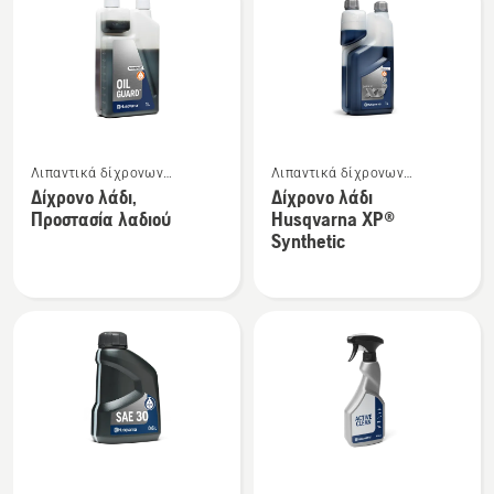
HP
LS+
Δείτε
Δείτε
Λιπαντικά δίχρονων
Λιπαντικά δίχρονων
περισσότερες
περισσότερες
κινητήρων
κινητήρων
Δίχρονο λάδι,
Δίχρονο λάδι
λεπτομέρειες
λεπτομέρειες
Προστασία λαδιού
Husqvarna XP®
για
για
Synthetic
το
το
Δίχρονο
Δίχρονο
λάδι,
λάδι
Προστασία
Husqvarna
λαδιού
XP®
Synthetic
Δείτε
Δείτε