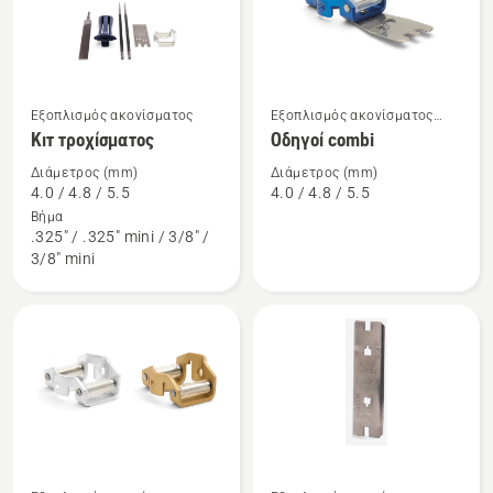
Εξοπλισμός ακονίσματος
Εξοπλισμός ακονίσματος
Δείτε
Δείτε
αλυσοπρίονων
Κιτ τροχίσματος
Οδηγοί combi
περισσότερες
περισσότερες
λεπτομέρειες
λεπτομέρειες
Διάμετρος (mm)
Διάμετρος (mm)
4.0 / 4.8 / 5.5
4.0 / 4.8 / 5.5
για
για
Βήμα
το
το
.325" / .325" mini / 3/8" /
Κιτ
Οδηγοί
3/8" mini
τροχίσματος
combi
Δείτε
Δείτε