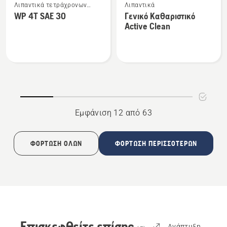
Λιπαντικά τετράχρονων
Λιπαντικά
περισσότερες
περισσότερες
κινητήρων
WP 4T SAE 30
Γενικό Καθαριστικό
λεπτομέρειες
λεπτομέρειες
Active Clean
για
για
το
το
WP 4T
Γενικό
SAE 30
Καθαριστικό
Active
Clean
Εμφάνιση 12 από 63
ΦΌΡΤΩΣΗ ΌΛΩΝ
ΦΌΡΤΩΣΗ ΠΕΡΙΣΣΌΤΕΡΩΝ
Επισκεφθείτε επίσης
Ανάπτυξη