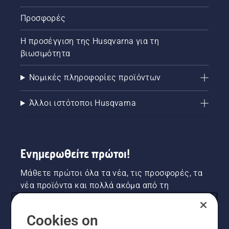
λειτουργεί
Προσφορές
σωστά.
Πρώτα,
ελέγξτε
Η προσέγγιση της Husqvarna για τη
τη
βιωσιμότητα
στάθμη
λαδιού.
Νομικές πληροφορίες προϊόντων
Εκκινήστε
το
αλυσοπρίονο
Άλλοι ιστότοποι Husqvarna
και
διασφαλίστε
ότι το
φρένο
Ενημερωθείτε πρώτοι!
αλυσίδας
είναι
απενεργοποιημένο.
Μάθετε πρώτοι όλα τα νέα, τις προσφορές, τα
Αυξήστε
νέα προϊόντα και πολλά ακόμα από τη
τις
Husqvarna! Κάντε εγγραφή στο newsletter μας
στροφές
εδώ.
του
Cookies on
κινητήρα