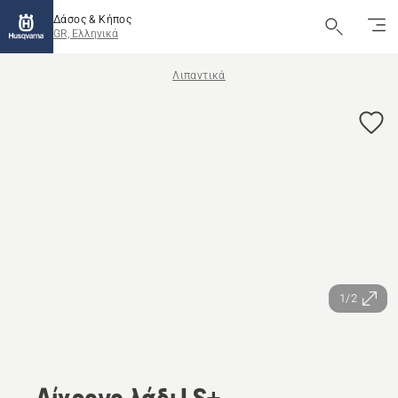
Δάσος & Κήπος
GR, Ελληνικά
Λιπαντικά
1/2
Δίχρονο λάδι LS+