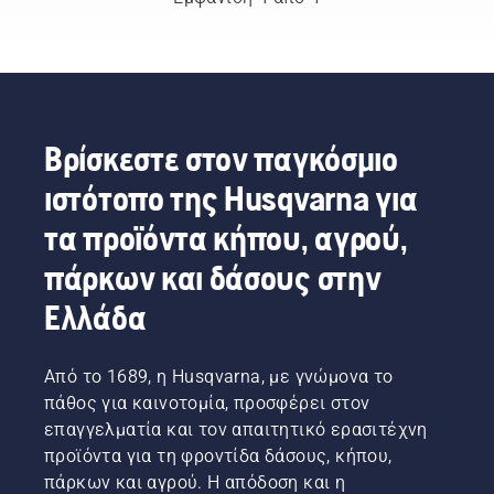
καλύτερους
Βρείτε
την
Σε
επαγγελματίες
οδηγίες
υπερθέρμανση
συνθήκες
δασών
για
του
με
και
εργασίες
αλυσοπρίονού
σκόνη
πάρκων
που
σας
και
στον
μπορείτε
κατά την
ρύπους,
κόσμο.
να
κοπή και
μπορεί
Βρίσκεστε στον παγκόσμιο
Είναι η
κάνετε
να
να
ιστότοπο της Husqvarna για
ομάδα
μόνοι
διασφαλίσει
χρειαστεί
Η. Και
σας.
ότι
να
τα προϊόντα κήπου, αγρού,
είναι οι
κινείται
αλλάζετε
πιο
γύρω
το λάδι
πάρκων και δάσους στην
απαιτητικοί
από τη
πιο
χρήστες
λάμα
συχνά.
Ελλάδα
μας.
χωρίς
Υπάρχουν
τριβή.
δύο
Αυτό
τρόποι
Από το 1689, η Husqvarna, με γνώμονα το
παρατείνει
αποστράγγισ
πάθος για καινοτομία, προσφέρει στον
τη
του
επαγγελματία και τον απαιτητικό ερασιτέχνη
διάρκεια
λαδιού,
προϊόντα για τη φροντίδα δάσους, κήπου,
ζωής
οι οποίοι
της
εμφανίζονται
πάρκων και αγρού. Η απόδοση και η