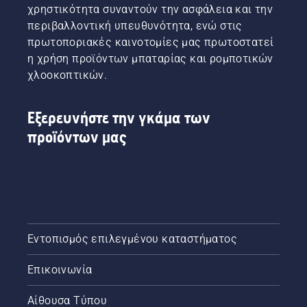
λάμας
και οι
χρηστικότητα συναντούν την ασφάλεια και την
και της
δύο σε
περιβαλλοντική υπευθυνότητα, ενώ στις
αλυσίδας.
αυτό το
πρωτοποριακές καινοτομίες μας πρωτοστατεί
Ακολουθήστε
βίντεο.
η χρήση προϊόντων μπαταρίας και ρομποτικών
τις
οδηγίες
χλοοκοπτικών.
σε αυτό
το
σύντομο
Εξερευνήστε την γκάμα των
βίντεο
προϊόντων μας
για να
μάθετε
πώς
μπορείτε
να
ελέγξετε
ότι το
σύστημα
Εντοπισμός επιλεγμένου καταστήματος
λίπανσης
αλυσίδας
Επικοινωνία
του
αλυσοπρίονού
Αίθουσα Τύπου
σας