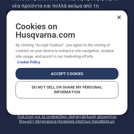
νέα προϊόντα και πολλά ακόμα από τη
Husqvarna! Κάντε εγγραφή στο newsletter μας
εδώ.
Cookies on
Husqvarna.com
ΕΓΓΡΑΦΉ ΣΤΟ ΕΝΗΜΕΡΩΤΙΚΌ ΔΕΛΤΊΟ
By clicking “Accept Cookies”, you agree to the storing of
cookies on your device to enhance site navigation, analyze
site usage, and assist in our marketing efforts.
Cookie Policy
ACCEPT COOKIES
DO NOT SELL OR SHARE MY PERSONAL
INFORMATION
© Husqvarna AB (δημοσ.) Με την επιφύλαξη παντός
δικαιώματος. Οι εμφανιζόμενες τιμές είναι οι
συνιστώμενες τιμές λιανικής.
Πολιτική για τα cookies
Όροι Χρήσης
Δήλωση απορρήτου
Νομικές πληροφορίες
Αναφορά ύποπτων παραβάσεων