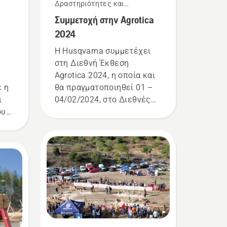
Δραστηριότητες και
εκδηλώσεις
Συμμετοχή στην Agrotica
2024
Η Husqvarna συμμετέχει
στη Διεθνή Έκθεση
Agrotica 2024, η οποία και
 η
θα πραγματοποιηθεί 01 –
ι
04/02/2024, στο Διεθνές
ουν
Συνεδριακό Κέντρο
ων
Θεσσαλονίκης.