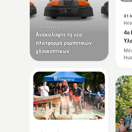
31 
Νέα
Για επαγγελματίες
4ο
Ανακαλύψτε τη νέα
Υλο
πλατφόρμα ρομποτικών
χλοοκοπτικών
Μέγ
Hu