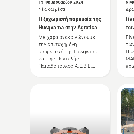
15 Φεβρουαρίου 2024
6 Μ
Νέα και μέσα
Δρα
εκδ
Η ξεχωριστή παρουσία της
Γίν
Husqvarna στην Agrotica
τω
2024
HU
Με χαρά ανακοινώνουμε
Γίν
MAR
την επιτυχημένη
των
συμμετοχή της Husqvarna
HU
και της Παντελής
MAR
Παπαδόπουλος Α.Ε.Β.Ε.
μοι
στην Agrotica 2024, μία από
στα
τις κορυφαίες εκθέσεις
στον τομέα της γεωργίας.