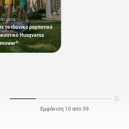
και μέσα
τε το ιδανικό ρομποτικό
οκοπτικό Husqvarna
omower®
Εμφάνιση 10 από 39