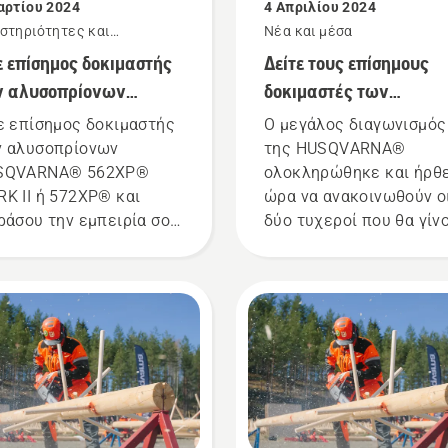
αρτίου 2024
4 Απριλίου 2024
στηριότητες και
Νέα και μέσα
ηλώσεις
ε επίσημος δοκιμαστής
Δείτε τους επίσημους
ν αλυσοπρίονων
δοκιμαστές των
SQVARNA 562XP®
αλυσοπρίονων
ε επίσημος δοκιμαστής
Ο μεγάλος διαγωνισμός
K II ή 572XP®
HUSQVARNA® 562XP®
 αλυσοπρίονων
της HUSQVARNA®
SQVARNA® 562XP®
MARK II ή 572XP®!
ολοκληρώθηκε και ήρθε
K II ή 572XP® και
ώρα να ανακοινωθούν ο
ράσου την εμπειρία σου
δύο τυχεροί που θα γίν
 social media!
επίσημοι δοκιμαστές τ
αλυσοπρίονων
HUSQVARNA® 562XP®
MARK II ή 572XP®!