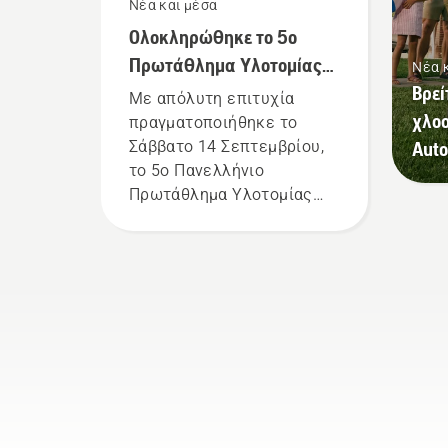
Νέα και μέσα
Ολοκληρώθηκε το 5ο
Πρωτάθλημα Υλοτομίας
Νέα 
Husqvarna!
Βρεί
Με απόλυτη επιτυχία
χλο
πραγματοποιήθηκε το
Σάββατο 14 Σεπτεμβρίου,
Aut
το 5ο Πανελλήνιο
Πρωτάθλημα Υλοτομίας
Husqvarna, στο
ξενοδοχειακό συγκρότημα
«Απολυμένη Πέτρα», στη
Δημοτική Κοινότητα
Ταξιάρχη του Δήμου
Πολυγύρου.