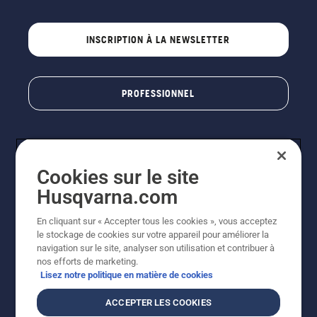
INSCRIPTION À LA NEWSLETTER
PROFESSIONNEL
Cookies sur le site
Husqvarna.com
En cliquant sur « Accepter tous les cookies », vous acceptez
le stockage de cookies sur votre appareil pour améliorer la
© Husqvarna AB (publ). Tous droits réservés. Les prix
navigation sur le site, analyser son utilisation et contribuer à
indiqués sont des prix de vente conseillés. Photos non
nos efforts de marketing.
contractuelles. Tous les prix indiqués sont des prix de
Lisez notre politique en matière de cookies
vente recommandés (TVA incluse), sauf si le produit est
disponible pour un achat direct.
ACCEPTER LES COOKIES
Conditions générales de vente
Politique de retour