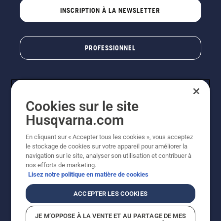
INSCRIPTION À LA NEWSLETTER
PROFESSIONNEL
Cookies sur le site
Husqvarna.com
En cliquant sur « Accepter tous les cookies », vous acceptez
le stockage de cookies sur votre appareil pour améliorer la
© Husqvarna AB (publ). Tous droits réservés. Les prix
navigation sur le site, analyser son utilisation et contribuer à
indiqués sont des prix de vente conseillés. Photos non
nos efforts de marketing.
contractuelles. Tous les prix indiqués sont des prix de
Lisez notre politique en matière de cookies
vente recommandés (TVA incluse), sauf si le produit est
disponible pour un achat direct.
ACCEPTER LES COOKIES
Conditions générales de vente
Politique de retour
Mentions légales
Politique relative aux cookies
JE M’OPPOSE À LA VENTE ET AU PARTAGE DE MES
Conditions d'utilisation
Avis de confidentialité