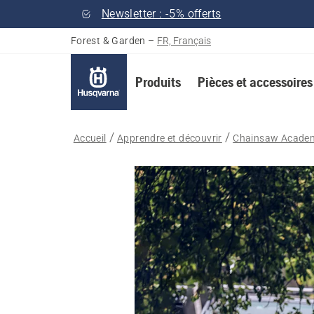
Newsletter : -5% offerts
Forest & Garden
–
FR, Français
Produits
Pièces et accessoires
Accueil
Apprendre et découvrir
Chainsaw Acade