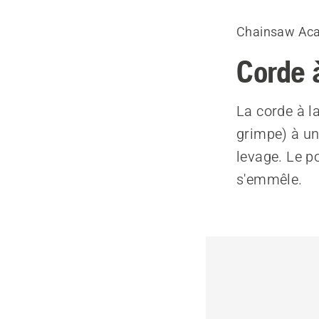
Chainsaw Ac
Corde à
La corde à l
grimpe) à un 
levage. Le p
s'emmêle.