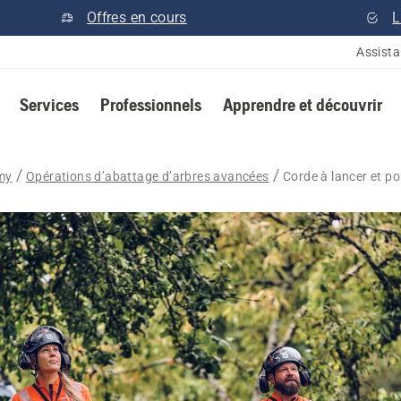
Offres en cours
L
Assist
Services
Professionnels
Apprendre et découvrir
my
Opérations d’abattage d’arbres avancées
Corde à lancer et po