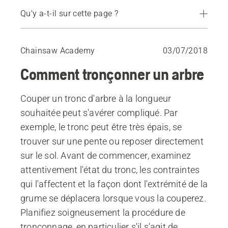
Qu'y a-t-il sur cette page ?
La sécurité lors du tronçonnage
Prise en compte des contraintes du bois
Chainsaw Academy
03/07/2018
Compression sur le dessus
Comment tronçonner un arbre
Compression sur le dessous
Couper un tronc d'arbre à la longueur
souhaitée peut s'avérer compliqué. Par
exemple, le tronc peut être très épais, se
trouver sur une pente ou reposer directement
sur le sol. Avant de commencer, examinez
attentivement l'état du tronc, les contraintes
qui l'affectent et la façon dont l'extrémité de la
grume se déplacera lorsque vous la couperez.
Planifiez soigneusement la procédure de
tronçonnage, en particulier s'il s'agit de