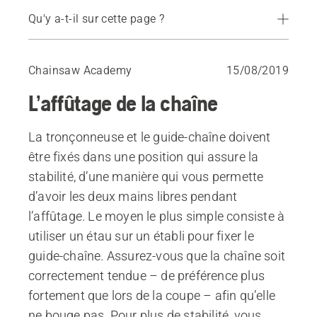
Qu'y a-t-il sur cette page ?
Les angles de la gouge
Affûtage de la chaîne à l’aide d’un gabarit
Chainsaw Academy
15/08/2019
Affûtage à main levée
L’affûtage de la chaîne
Remplacement de la chaîne
Limiteur de profondeur
La tronçonneuse et le guide-chaîne doivent
Affûtage du limiteur de profondeur
être fixés dans une position qui assure la
Sharpening the chainsaw chain in the forest
stabilité, d’une manière qui vous permette
d’avoir les deux mains libres pendant
l’affûtage. Le moyen le plus simple consiste à
utiliser un étau sur un établi pour fixer le
guide-chaîne. Assurez-vous que la chaîne soit
correctement tendue – de préférence plus
fortement que lors de la coupe – afin qu’elle
ne bouge pas. Pour plus de stabilité, vous