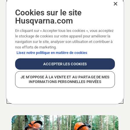
Limez en suivant les instructions.
Cookies sur le site
Husqvarna.com
En cliquant sur « Accepter tous les cookies », vous acceptez
le stockage de cookies sur votre appareil pour améliorer la
07.
Appuyez votre jambe droite contre le
navigation sur le site, analyser son utilisation et contribuer à
corps du moteur afin qu’il soit maintenue
nos efforts de marketing.
Lisez notre politique en matière de cookies
en position sûre.
ACCEPTER LES COOKIES
JE M’OPPOSE À LA VENTE ET AU PARTAGE DE MES
INFORMATIONS PERSONNELLES PRIVÉES
08.
Limez les gouges restantes de l’autre
côté suivant les instructions.