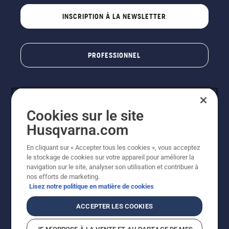
INSCRIPTION À LA NEWSLETTER
PROFESSIONNEL
Cookies sur le site
Husqvarna.com
En cliquant sur « Accepter tous les cookies », vous acceptez
le stockage de cookies sur votre appareil pour améliorer la
© Husqvarna AB (publ). Tous droits réservés. Les prix
navigation sur le site, analyser son utilisation et contribuer à
indiqués sont des prix de vente conseillés. Photos non
nos efforts de marketing.
contractuelles. Tous les prix indiqués sont des prix de
Lisez notre politique en matière de cookies
vente recommandés (TVA incluse), sauf si le produit est
disponible pour un achat direct.
ACCEPTER LES COOKIES
Conditions générales de vente
Politique de retour
Mentions légales
Politique relative aux cookies