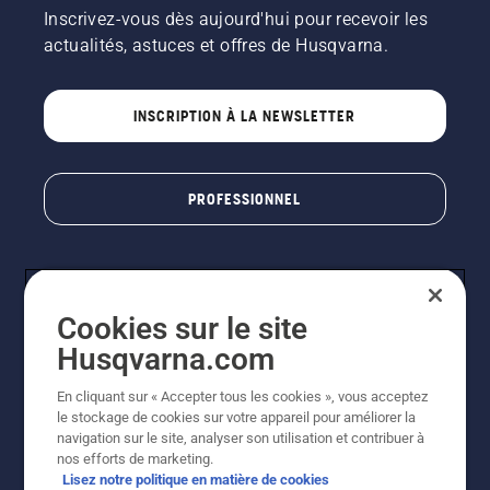
Inscrivez-vous dès aujourd'hui pour recevoir les
actualités, astuces et offres de Husqvarna.
INSCRIPTION À LA NEWSLETTER
PROFESSIONNEL
Cookies sur le site
Husqvarna.com
En cliquant sur « Accepter tous les cookies », vous acceptez
le stockage de cookies sur votre appareil pour améliorer la
© Husqvarna AB (publ). Tous droits réservés. Les prix
navigation sur le site, analyser son utilisation et contribuer à
indiqués sont des prix de vente conseillés. Photos non
nos efforts de marketing.
contractuelles. Tous les prix indiqués sont des prix de
Lisez notre politique en matière de cookies