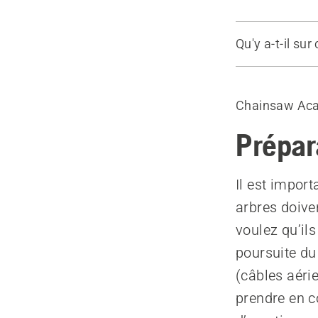
Qu'y a-t-il sur
Planifier l’a
Vérifiez la h
Chainsaw Ac
Distance de 
Choisir la d
Prépar
Dégager la 
Élaguer les
Il est impor
Planifier et
arbres doiven
voulez qu’il
poursuite du
(câbles aérie
prendre en c