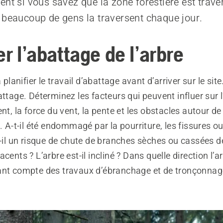
ent si vous savez que la zone forestière est trave
 beaucoup de gens la traversent chaque jour.
er l’abattage de l’arbre
anifier le travail d’abattage avant d’arriver sur le site
attage. Déterminez les facteurs qui peuvent influer sur l
ent, la force du vent, la pente et les obstacles autour de
e. A-t-il été endommagé par la pourriture, les fissures o
t-il un risque de chute de branches sèches ou cassées de
cents ? L’arbre est-il incliné ? Dans quelle direction l’arb
ant compte des travaux d’ébranchage et de tronçonnage