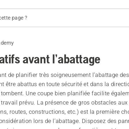
 cette page ?
battage de l’arbre
auteur de l’arbre
ademy
sécurité
irection de chute la plus naturelle possible
atifs avant l’abattage
végétation basse
 branches basses
tant de planifier très soigneusement l’abattage des
 aménager des voies de repli
t être abattus en toute sécurité et dans la direct
s tombent. Une coupe bien planifiée facilite égale
 travail prévu. La présence de gros obstacles aux
ns, routes, constructions, etc.) est la première ch
onsidération lors de l’abattage. Disposez des pa