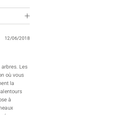
12/06/2018
 arbres. Les
ion où vous
ment la
 alentours
ose à
nneaux