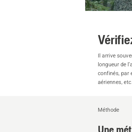
Vérifie
Il arrive souv
longueur de l’
confinés, par 
aériennes, etc
Méthode
Une méth