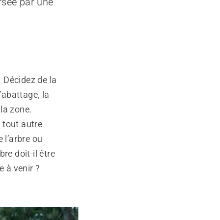
rsée par une
. Décidez de la
’abattage, la
 la zone.
u tout autre
 l’arbre ou
re doit-il être
 à venir ?