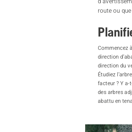
d’avertissem
route ou que
Planifi
Commencez à pl
direction d’ab
direction du v
Étudiez l’arbr
facteur ? Y a-
des arbres adja
abattu en ten