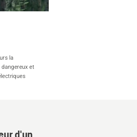
urs la
ts dangereux et
électriques
eur d'un