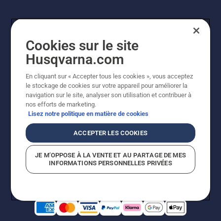
Cookies sur le site
Husqvarna.com
En cliquant sur « Accepter tous les cookies », vous acceptez
le stockage de cookies sur votre appareil pour améliorer la
© Husqvarna AB (publ). Tous droits réservés. Les prix
navigation sur le site, analyser son utilisation et contribuer à
indiqués sont des prix de vente conseillés. Photos non
nos efforts de marketing.
contractuelles. Tous les prix indiqués sont des prix de
Lisez notre politique en matière de cookies
vente recommandés (TVA incluse), sauf si le produit est
disponible pour un achat direct.
ACCEPTER LES COOKIES
Conditions générales de vente
Politique de retour
Mentions légales
Politique relative aux cookies
JE M’OPPOSE À LA VENTE ET AU PARTAGE DE MES
Conditions d'utilisation
Avis de confidentialité
INFORMATIONS PERSONNELLES PRIVÉES
Égalité hommes femmes
Signalement de violations présumées