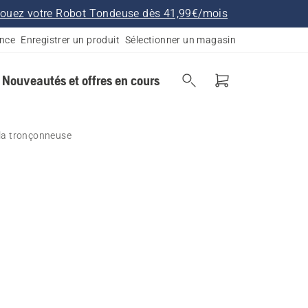
ouez votre Robot Tondeuse dès 41,99€/mois
ance
Enregistrer un produit
Sélectionner un magasin
Nouveautés et offres en cours
 la tronçonneuse