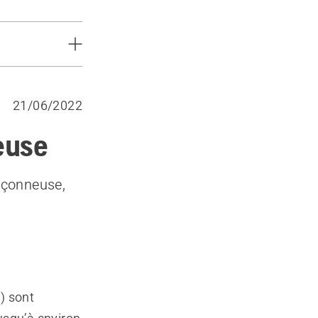
21/06/2022
euse
onçonneuse,
) sont