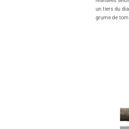
réalisées sel
un tiers du di
grume de tomb