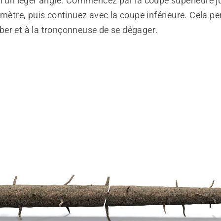
on un léger angle. Commencez par la coupe supérieure j
amètre, puis continuez avec la coupe inférieure. Cela pe
er et à la tronçonneuse de se dégager.