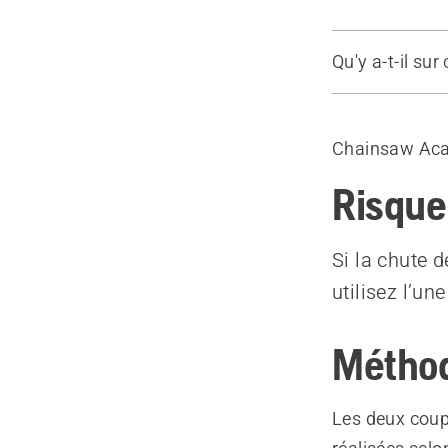
Qu'y a-t-il sur
M&#233;tho
M&#233;tho
Chainsaw Ac
Risque
Si la chute 
utilisez l’u
Méthod
Les deux coup