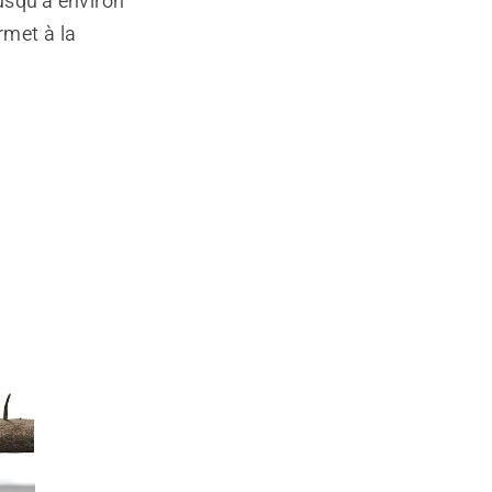
usqu’à environ
rmet à la