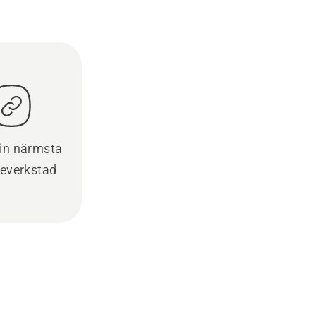
din närmsta
ceverkstad