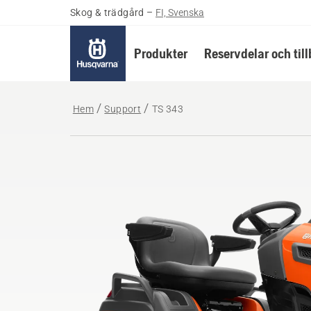
Skog & trädgård
–
FI, Svenska
Produkter
Reservdelar och til
Hem
Support
TS 343