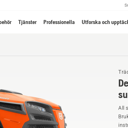
S
lbehör
Tjänster
Professionella
Utforska och upptäc
Trä
De
su
All 
Bruk
ins