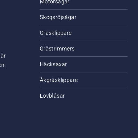
Motorsågar
Skogsröjsågar
Gräsklippare
Grästrimmers
där
Häcksaxar
en.
Åkgräsklippare
Lövblåsar