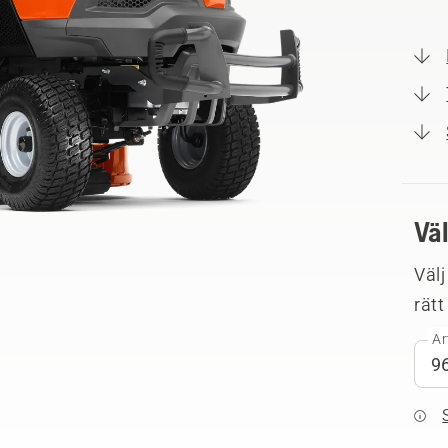
Vä
Välj
rätt
Ar