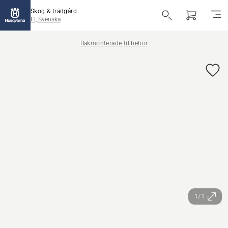
Skog & trädgård
FI, Svenska
Bakmonterade tillbehör
1/1