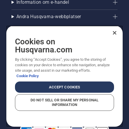
Information om e-handel
Andra Husqvarna-webbplatser
Cookies on
Husqvarna.com
By clicking “Accept Cookies”, you agree to the storing of
cookies on your device to enhance site navigation, analyze
site usage, and assist in our marketing efforts.
Cookie Policy
© Husqvarna AB (publ). All rights reserved. Priserna
som visas är rekommenderade cirkapriser. Alla angivna
ACCEPT COOKIES
priser är rekommenderade försäljningspriser (inkl.
moms) om inte produkten är tillgänglig för direkt köp.
DO NOT SELL OR SHARE MY PERSONAL
Cookiepolicy
Användningsvillkor
Sekretessmeddelande
INFORMATION
Företagsinformation