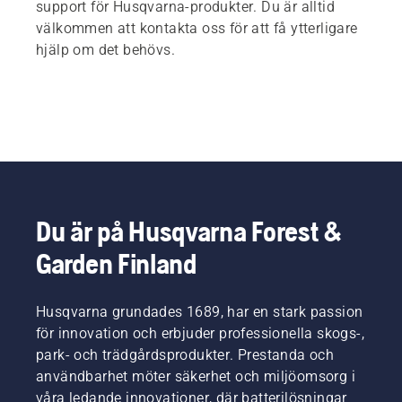
support för Husqvarna-produkter. Du är alltid
välkommen att kontakta oss för att få ytterligare
hjälp om det behövs.
Du är på Husqvarna Forest &
Garden Finland
Husqvarna grundades 1689, har en stark passion
för innovation och erbjuder professionella skogs-,
park- och trädgårdsprodukter. Prestanda och
användbarhet möter säkerhet och miljöomsorg i
våra ledande innovationer, där batterilösningar