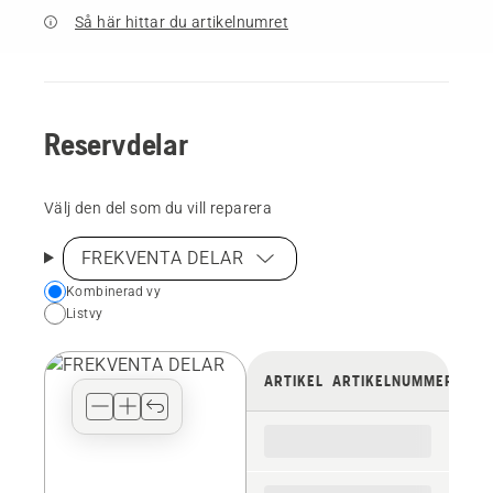
Så här hittar du artikelnumret
Reservdelar
Välj den del som du vill reparera
FREKVENTA DELAR
Choose
Kombinerad vy
Listvy
your
preferred
view
ARTIKEL
ARTIKELNUMMER
type
for
the
spare