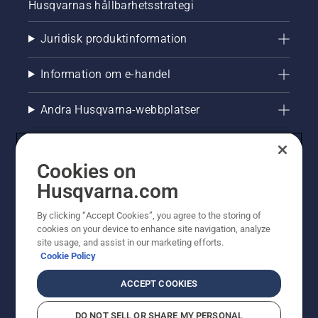
Husqvarnas hållbarhetsstrategi
Juridisk produktinformation
Information om e-handel
Andra Husqvarna-webbplatser
Cookies on
Husqvarna.com
By clicking “Accept Cookies”, you agree to the storing of
cookies on your device to enhance site navigation, analyze
site usage, and assist in our marketing efforts.
Cookie Policy
© Husqvarna AB (publ). All rights reserved. Priserna
som visas är rekommenderade cirkapriser. Alla angivna
ACCEPT COOKIES
priser är rekommenderade försäljningspriser (inkl.
moms) om inte produkten är tillgänglig för direkt köp.
DO NOT SELL OR SHARE MY PERSONAL
Cookiepolicy
Användningsvillkor
Sekretessmeddelande