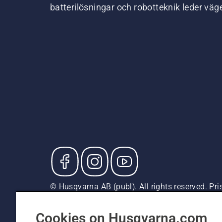
batterilösningar och robotteknik leder väg
© Husqvarna AB (publ). All rights reserved. P
försäljningspriser (inkl. moms) om inte produkte
Cookiepolicy
Användningsvillkor
Sekretessmeddela
Cookies on Husqvarna.com