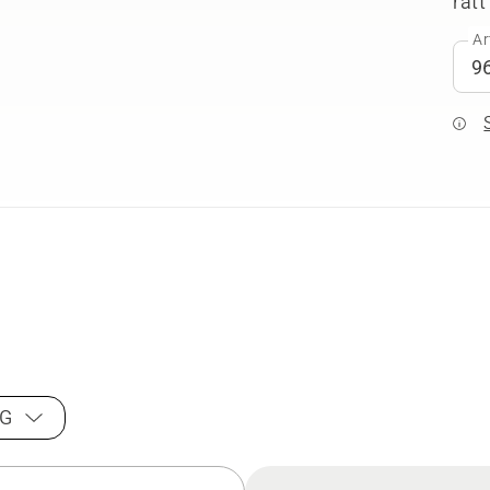
rätt
Ar
NG