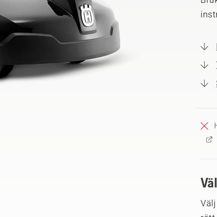
ins
Vä
Välj