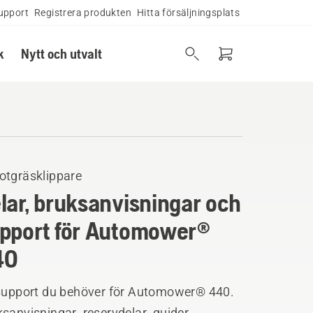
upport
Registrera produkten
Hitta försäljningsplats
k
Nytt och utvalt
otgräsklippare
lar, bruksanvisningar och
pport för Automower®
40
 support du behöver för Automower® 440.
sanvisningar, reservdelar, guider,