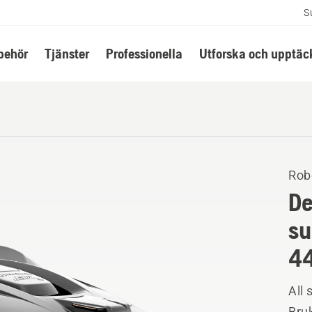
S
lbehör
Tjänster
Professionella
Utforska och upptäc
Rob
De
su
4
All
Bruk