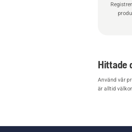
Registre
produ
Hittade 
Använd vår pr
är alltid välk