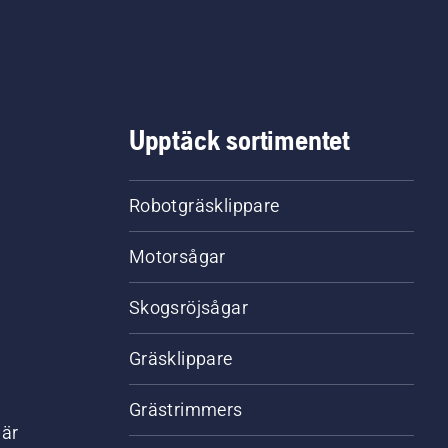
Upptäck sortimentet
Robotgräsklippare
Motorsågar
Skogsröjsågar
Gräsklippare
Grästrimmers
där