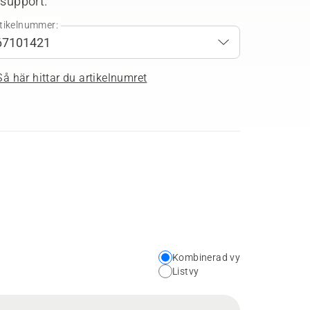
 support.
tikelnummer:
Så här hittar du artikelnumret
Kombinerad vy
Choose
Listvy
your
preferred