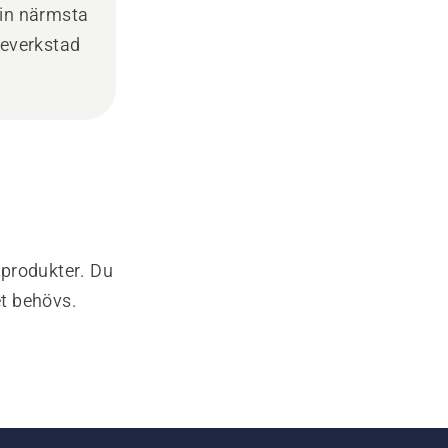
din närmsta
ceverkstad
-produkter. Du
et behövs.