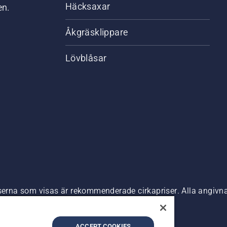
Häcksaxar
en.
Åkgräsklippare
Lövblåsar
riserna som visas är rekommenderade cirkapriser. Alla angiv
n är tillgänglig för direkt köp.
nde
Företagsinformation
ACCEPT COOKIES