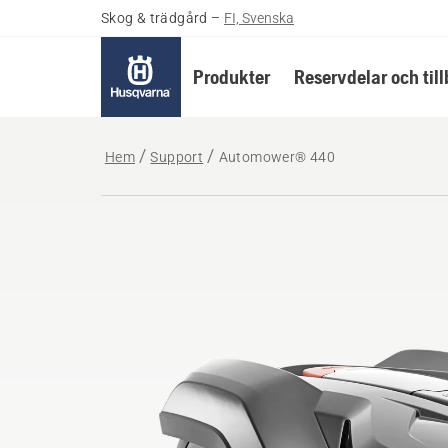
Skog & trädgård
–
FI, Svenska
Produkter
Reservdelar och til
Hem
Support
Automower® 440