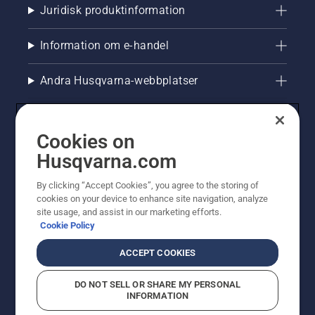
Juridisk produktinformation
Information om e-handel
Andra Husqvarna-webbplatser
Cookies on
Husqvarna.com
By clicking “Accept Cookies”, you agree to the storing of
cookies on your device to enhance site navigation, analyze
site usage, and assist in our marketing efforts.
Cookie Policy
© Husqvarna AB (publ). All rights reserved. Priserna
som visas är rekommenderade cirkapriser. Alla angivna
ACCEPT COOKIES
priser är rekommenderade försäljningspriser (inkl.
moms) om inte produkten är tillgänglig för direkt köp.
DO NOT SELL OR SHARE MY PERSONAL
Cookiepolicy
Användningsvillkor
Sekretessmeddelande
INFORMATION
Företagsinformation