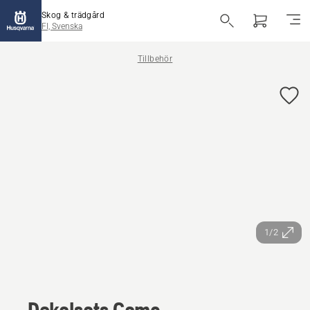
Skog & trädgård
FI, Svenska
Tillbehör
1/2
Dekalsats Camo