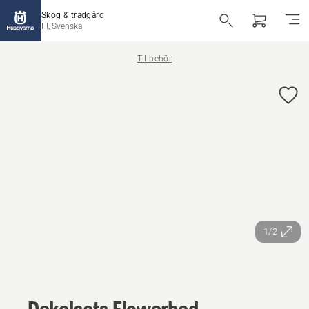
Skog & trädgård
FI, Svenska
Tillbehör
1/2
Dekalsats Flowerbed