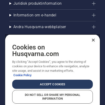
Juridisk produktinformation
Information om e-handel
Andra Husqvarna-webbplatser
Cookies on
Husqvarna.com
By clicking “Accept Cookies”, you agree to the storing of
cookies on your device to enhance site navigation, analyze
site usage, and assist in our marketing efforts.
Cookie Policy
© Husqvarna AB (publ). All rights reserved. Priserna
som visas är rekommenderade cirkapriser. Alla angivna
ACCEPT COOKIES
priser är rekommenderade försäljningspriser (inkl.
moms) om inte produkten är tillgänglig för direkt köp.
DO NOT SELL OR SHARE MY PERSONAL
Cookiepolicy
Användningsvillkor
Sekretessmeddelande
INFORMATION
Företagsinformation