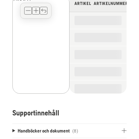
view
ARTIKEL
ARTIKELNUMMER
type
for
the
spare
parts
Supportinnehåll
Handböcker och dokument
(8)