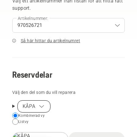
Välj ett artikelnummer från listan för att hitta rätt
support.
Artikelnummer:
Så här hittar du artikelnumret
Reservdelar
Välj den del som du vill reparera
KÅPA
Choose
Kombinerad vy
Listvy
your
preferred