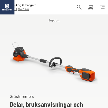
Skog & trädgård
FI, Svenska
Support
Grästrimmers
Delar, bruksanvisningar och