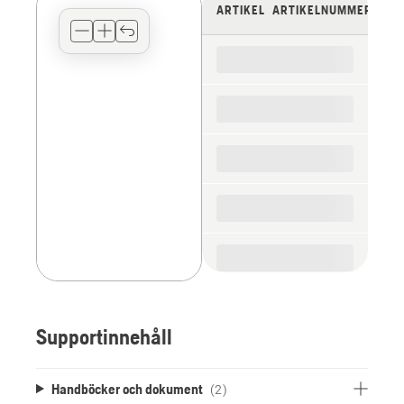
view
ARTIKEL
ARTIKELNUMMER
type
for
the
spare
parts
Supportinnehåll
Handböcker och dokument
(2)