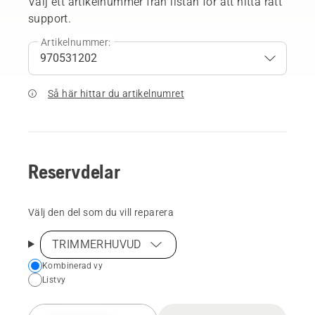
Välj ett artikelnummer från listan för att hitta rätt
support.
Artikelnummer:
Så här hittar du artikelnumret
Reservdelar
Välj den del som du vill reparera
TRIMMERHUVUD
Choose
Kombinerad vy
Listvy
your
preferred