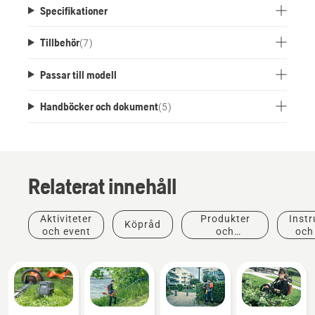
Specifikationer
Tillbehör
(
7
)
Passar till modell
Handböcker och dokument
(
5
)
Relaterat innehåll
Aktiviteter
Produkter
Instr
Köpråd
och event
och
och
innovationer