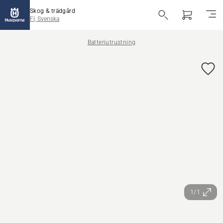
Skog & trädgård
FI, Svenska
Batteriutrustning
1/1