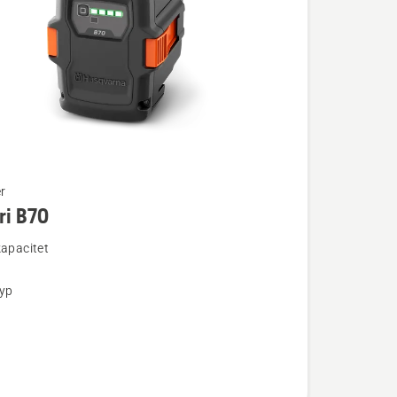
r
ri B70
ion
kapacitet
typ