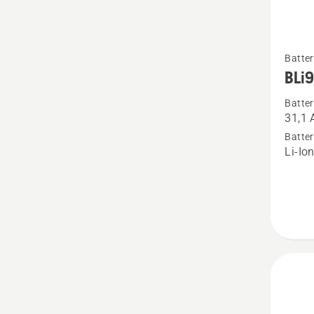
Se
Batter
mer
BLi
informa
Batter
om
31,1 
BLi950
Batter
Li-Io