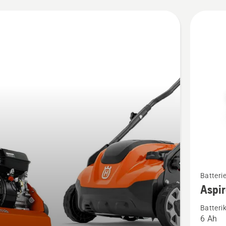
kter
Se
Batterie
mer
Aspir
informat
Batteri
om
6 Ah
Aspire™