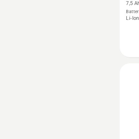
7,5 A
BLi30
Batter
Li-Io