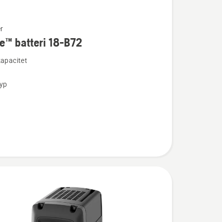
r
e™ batteri 18-B72
ion
kapacitet
typ