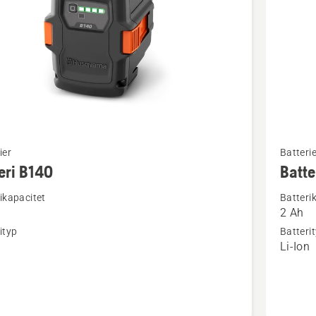
Se
ier
Batterie
mer
eri B140
Batte
tion
informat
ikapacitet
Batteri
om
2 Ah
Batteri
ityp
Batteri
B70
n
Li-Ion