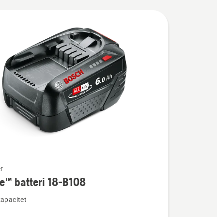
r
e™ batteri 18-B108
ion
kapacitet