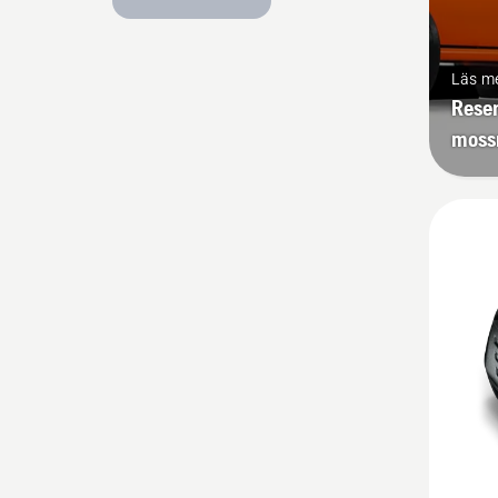
Läs m
Reser
moss