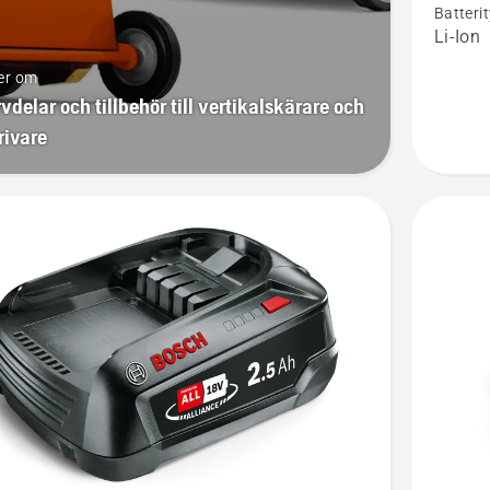
Batteri
batteri
Li-Ion
18-
er om
B108
vdelar och tillbehör till vertikalskärare och
rivare