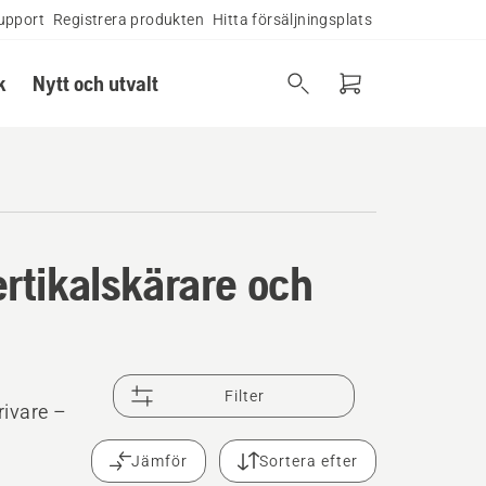
upport
Registrera produkten
Hitta försäljningsplats
k
Nytt och utvalt
vertikalskärare och
Filter
rivare –
Jämför
Sortera efter