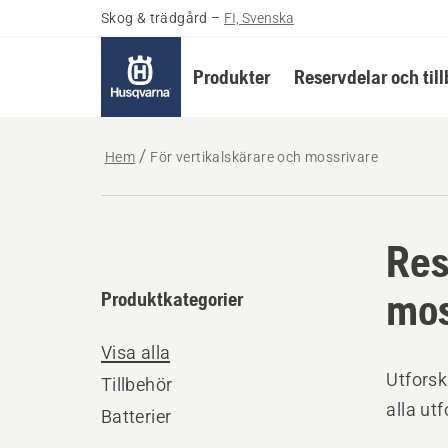
Skog & trädgård
–
FI, Svenska
Produkter
Reservdelar och til
Hem
För vertikalskärare och mossrivare
Res
mos
Produktkategorier
Visa alla
Utforsk
Tillbehör
alla ut
Batterier