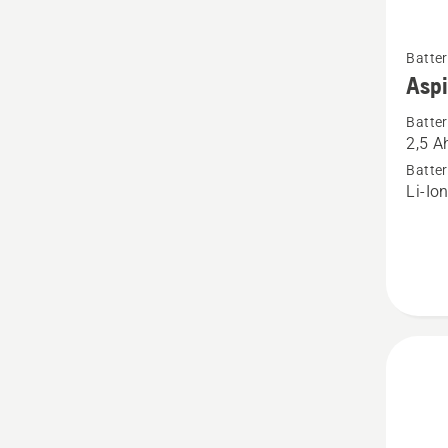
Se
Batter
mer
Aspi
informa
Batter
om
2,5 A
Aspire
Batter
batteri
Li-Io
18-
B45