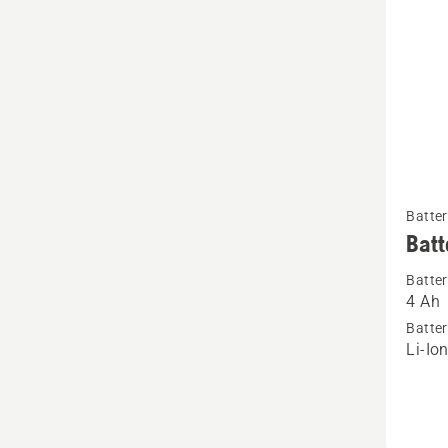
Se
Batter
mer
Batt
informa
Batter
om
4 Ah
Batteri
Batter
B140
Li-Io