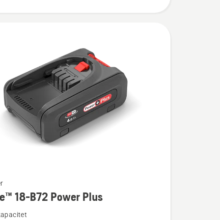
r
re™ 18-B72 Power Plus
ion
kapacitet