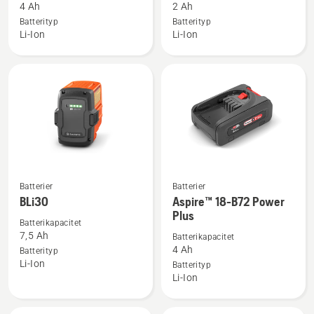
om
om
4 Ah
2 Ah
Batteri
Batteri
Batterityp
Batterityp
Li-Ion
Li-Ion
B140
B70
Batterier
Batterier
Se
Se
BLi30
Aspire™ 18-B72 Power
mer
mer
Plus
information
information
Batterikapacitet
7,5 Ah
Batterikapacitet
om
om
4 Ah
Batterityp
BLi30
Aspire™
Li-Ion
Batterityp
18-
Li-Ion
B72
Power