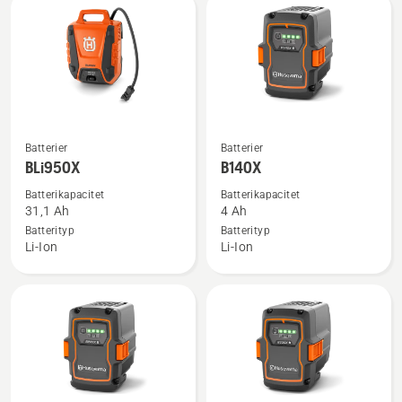
Plus
Se
Se
Batterier
Batterier
mer
mer
BLi950X
B140X
information
information
Batterikapacitet
Batterikapacitet
om
om
31,1 Ah
4 Ah
BLi950X
B140X
Batterityp
Batterityp
Li-Ion
Li-Ion