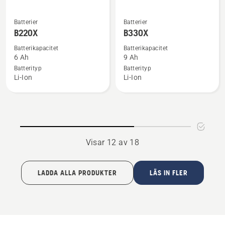
Se
Se
Batterier
Batterier
mer
mer
B220X
B330X
information
information
Batterikapacitet
Batterikapacitet
om
om
6 Ah
9 Ah
B220X
B330X
Batterityp
Batterityp
Li-Ion
Li-Ion
Visar 12 av 18
LADDA ALLA PRODUKTER
LÄS IN FLER