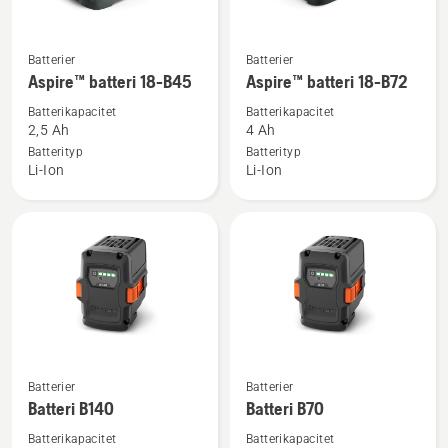
Se
Se
Batterier
Batterier
mer
mer
Aspire™ batteri 18-B45
Aspire™ batteri 18-B72
information
information
Batterikapacitet
Batterikapacitet
om
om
2,5 Ah
4 Ah
Aspire™
Aspire™
Batterityp
Batterityp
Li-Ion
Li-Ion
batteri
batteri
18-
18-
B45
B72
Se
Se
Batterier
Batterier
mer
mer
Batteri B140
Batteri B70
information
information
Batterikapacitet
Batterikapacitet