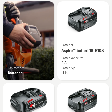
Alla
produkter
Se
Batterier
mer
Aspire™ batteri 18-B108
information
Batterikapacitet
om
6 Ah
Aspire™
Läs mer om
Batterityp
Batterier
Li-Ion
batteri
18-
B108