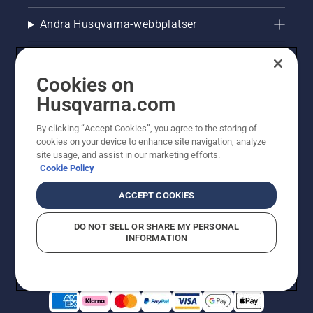
Andra Husqvarna-webbplatser
Cookies on
Husqvarna.com
By clicking “Accept Cookies”, you agree to the storing of
cookies on your device to enhance site navigation, analyze
site usage, and assist in our marketing efforts.
Cookie Policy
© Husqvarna AB (publ). All rights reserved. Priserna
som visas är rekommenderade cirkapriser. Alla angivna
ACCEPT COOKIES
priser är rekommenderade försäljningspriser (inkl.
moms) om inte produkten är tillgänglig för direkt köp.
DO NOT SELL OR SHARE MY PERSONAL
Cookiepolicy
Användningsvillkor
Sekretessmeddelande
INFORMATION
Företagsinformation