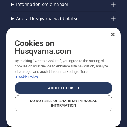
Information om e-handel
Andra Husqvarna-webbplatser
Cookies on
Husqvarna.com
By clicking “Accept Cookies”, you agree to the storing of
cookies on your device to enhance site navigation, analyze
site usage, and assist in our marketing efforts.
Cookie Policy
© Husqvarna AB (publ). All rights reserved. Priserna
som visas är rekommenderade cirkapriser. Alla angivna
ACCEPT COOKIES
priser är rekommenderade försäljningspriser (inkl.
moms) om inte produkten är tillgänglig för direkt köp.
DO NOT SELL OR SHARE MY PERSONAL
Cookiepolicy
Användningsvillkor
Sekretessmeddelande
INFORMATION
Företagsinformation