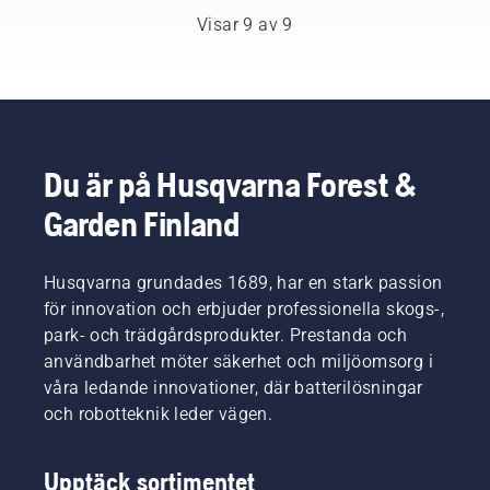
och
korta
för din
Visar 9 av 9
parkskötsel.
videon
motorsåg
Tillsammans
för att
från
utgör de
lära dig
Husqvarna.
vårt H-
hur du
team.
kontrollerar
Och de
att
ställer
motorsågens
Du är på Husqvarna Forest &
otroligt
kedjesmörjningssystem
höga
fungerar
Garden Finland
krav på
som det
sin
ska.
utrustning.
Börja
Husqvarna grundades 1689, har en stark passion
med att
för innovation och erbjuder professionella skogs-,
kontrollera
park- och trädgårdsprodukter. Prestanda och
oljenivån.
Starta
användbarhet möter säkerhet och miljöomsorg i
motorsågen
våra ledande innovationer, där batterilösningar
och se
och robotteknik leder vägen.
till att
kedjebromsen
är av.
Upptäck sortimentet
Varva