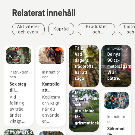
Relaterat innehåll
Berättelser
och
Aktiviteter
Produkter
Instr
Köpråd
inspiration
och event
och
och
Husqvarna
Produkter
innovationer
Tree
och
Talks:
innovationer
Vad
De nya
Grönyteskötsel
dagens
90 cc-
Verktyg
trädproffs
motorsågarna.
för
har att
Vi är
Instruktioner
Instruktioner
grönyteskötsel,
och
och
säga
bättre.
professionell
guider
guider
Sex steg
Kontrollera
utrustning
till
att
för
framgångsrik
kedjesmörjningen
Vid
Kedjesmörjning
grönyteskötsel
trädfällning
fungerar
fällning
är viktigt
och
på din
av träd
när du
utrustning
motorsåg
Produkter
är det
använder
för
Instruktioner
och
viktigt
en
och
gräsmatteskötsel
innovationer
guider
att ha
motorsåg
Säkerhetskra
#NYMOTORSÅGSGENERATION
rätt
för att
för