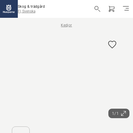
Skog & trädgård
FI, Svenska
Kedjor
1/1