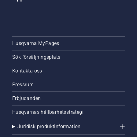
motorsågens
motor
några
centimeter
från
trädstammen.
Olja på
Husqvarna MyPages
stammen
indikerar
Sök försäljningsplats
att
smörjsystemet
Kontakta oss
fungerar.
Pressrum
Erbjudanden
Husqvarnas hållbarhetsstrategi
Juridisk produktinformation