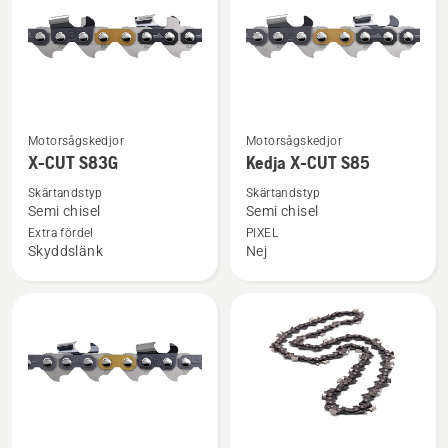
Se
Se
Motorsågskedjor
Motorsågskedjor
mer
mer
X-CUT S83G
Kedja X-CUT S85
information
information
Skärtandstyp
Skärtandstyp
om
om
Semi chisel
Semi chisel
X-
Kedja
Extra fördel
PIXEL
Skyddslänk
Nej
CUT
X-
S83G
CUT
S85