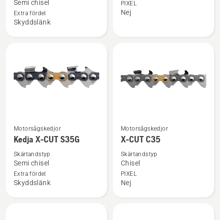
Semi chisel
PIXEL
Kedja
X-
Nej
Extra fördel
X-
CUT
Skyddslänk
CUT
C33
SP33G
PIXEL
Se
Se
Motorsågskedjor
Motorsågskedjor
mer
mer
Kedja X-CUT S35G
X-CUT C35
information
information
Skärtandstyp
Skärtandstyp
om
om
Semi chisel
Chisel
Kedja
X-
Extra fördel
PIXEL
Skyddslänk
Nej
X-
CUT
CUT
C35
S35G