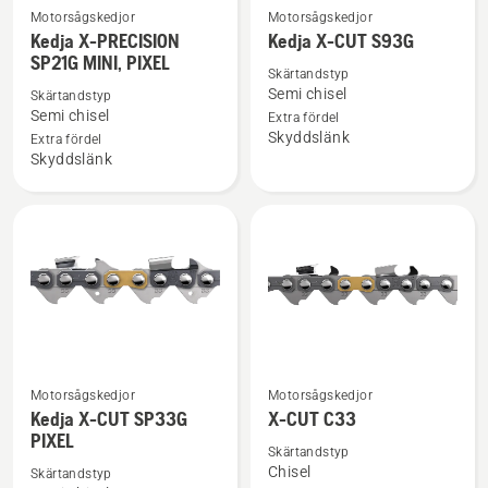
Motorsågskedjor
Motorsågskedjor
Se
Se
Kedja X-PRECISION
Kedja X-CUT S93G
mer
mer
SP21G MINI, PIXEL
information
information
Skärtandstyp
Semi chisel
Skärtandstyp
om
om
Semi chisel
Extra fördel
Kedja
Kedja
Skyddslänk
Extra fördel
X-
X-
Skyddslänk
PRECISION
CUT
SP21G
S93G
MINI,
PIXEL
Motorsågskedjor
Motorsågskedjor
Se
Se
Kedja X-CUT SP33G
X-CUT C33
mer
mer
PIXEL
information
information
Skärtandstyp
Chisel
Skärtandstyp
om
om