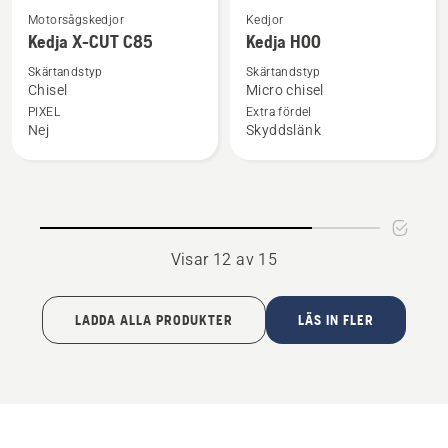
Se
Se
Motorsågskedjor
Kedjor
mer
mer
Kedja X-CUT C85
Kedja H00
information
information
Skärtandstyp
Skärtandstyp
om
om
Chisel
Micro chisel
Kedja
Kedja
PIXEL
Extra fördel
Nej
Skyddslänk
X-
H00
CUT
C85
Visar 12 av 15
LADDA ALLA PRODUKTER
LÄS IN FLER