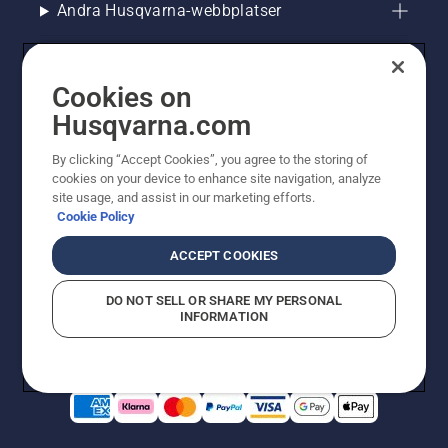
Andra Husqvarna-webbplatser
Cookies on
Husqvarna.com
By clicking “Accept Cookies”, you agree to the storing of
cookies on your device to enhance site navigation, analyze
site usage, and assist in our marketing efforts.
Cookie Policy
© Husqvarna AB (publ). All rights reserved. Priserna
som visas är rekommenderade cirkapriser. Alla angivna
ACCEPT COOKIES
priser är rekommenderade försäljningspriser (inkl.
moms) om inte produkten är tillgänglig för direkt köp.
DO NOT SELL OR SHARE MY PERSONAL
Cookiepolicy
Användningsvillkor
Sekretessmeddelande
INFORMATION
Företagsinformation