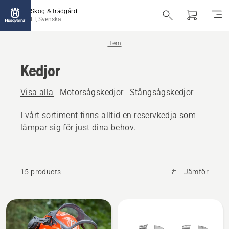
Skog & trädgård
FI, Svenska
Hem
Kedjor
Visa alla
Motorsågskedjor
Stångsågskedjor
I vårt sortiment finns alltid en reservkedja som
lämpar sig för just dina behov.
15 products
Jämför
Alla
produkter