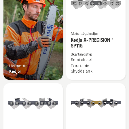
Motorsågskedjor
Se
Kedja X-PRECISION™
mer
SP11G
information
Skärtandstyp
om
Semi chisel
Kedja
Läs mer om
Extra fördel
X-
Kedjor
Skyddslänk
PRECISION™
SP11G