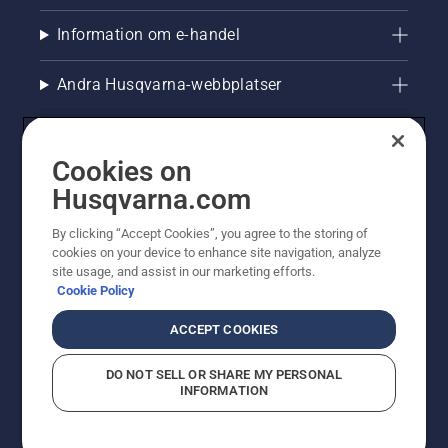
indikerar
att
Information om e-handel
smörjsystemet
fungerar.
Andra Husqvarna-webbplatser
Cookies on
Husqvarna.com
By clicking “Accept Cookies”, you agree to the storing of
cookies on your device to enhance site navigation, analyze
site usage, and assist in our marketing efforts.
Cookie Policy
© Husqvarna AB (publ). All rights reserved. Priserna
som visas är rekommenderade cirkapriser. Alla angivna
ACCEPT COOKIES
priser är rekommenderade försäljningspriser (inkl.
moms) om inte produkten är tillgänglig för direkt köp.
DO NOT SELL OR SHARE MY PERSONAL
Cookiepolicy
Användningsvillkor
Sekretessmeddelande
INFORMATION
Företagsinformation