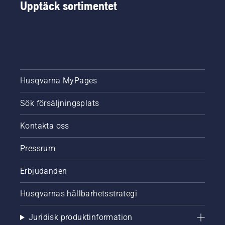
Upptäck sortimentet
fungerar
som det
ska.
Börja
med att
kontrollera
oljenivån.
Husqvarna MyPages
Starta
motorsågen
och se
Sök försäljningsplats
till att
kedjebromsen
Kontakta oss
är av.
Varva
Pressrum
motorsågens
motor
Erbjudanden
några
centimeter
från
Husqvarnas hållbarhetsstrategi
trädstammen.
Olja på
Juridisk produktinformation
stammen