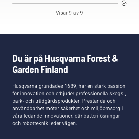
säkerställa
Genom
att den
att följa
Visar 9 av 9
rör sig
några
fritt från
grundläggande
svärdsfriktion.
rekommendationer
Det ger
kan du
svärd
enkelt
och
förhindra
kedja
osäkra
Du är på Husqvarna Forest &
lång
situationer
livslängd.
Garden Finland
och
Följ
fokusera
anvisningarna
på själva
i den här
jobbet.
Husqvarna grundades 1689, har en stark passion
korta
för innovation och erbjuder professionella skogs-,
videon
park- och trädgårdsprodukter. Prestanda och
för att
användbarhet möter säkerhet och miljöomsorg i
lära dig
hur du
våra ledande innovationer, där batterilösningar
kontrollerar
och robotteknik leder vägen.
att
motorsågens
kedjesmörjningssystem