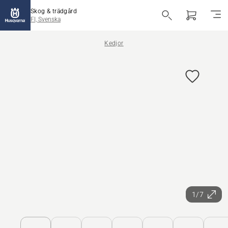
Skog & trädgård
FI, Svenska
Kedjor
1/7