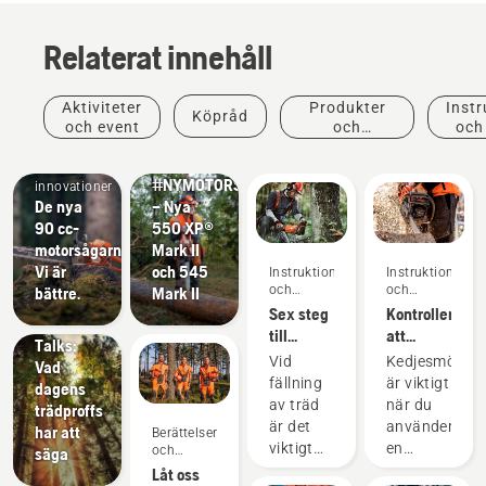
Relaterat innehåll
Aktiviteter
Produkter
Instr
Köpråd
Produkter
och event
och
och
Produkter
och
innovationer
och
innovationer
#NYMOTORSÅGSGENERATION
innovationer
De nya
– Nya
90 cc-
550 XP®
Berättelser
motorsågarna.
Mark II
och
Vi är
och 545
Instruktioner
Instruktioner
inspiration
och
och
bättre.
Mark II
Husqvarna
guider
guider
Sex steg
Kontrollera
Tree
till
att
Talks:
framgångsrik
kedjesmörjni
Vid
Kedjesmörjni
Vad
trädfällning
fungerar
Grönyteskötsel
fällning
är viktigt
dagens
Verktyg
på din
av träd
när du
trädproffs
för
motorsåg
är det
använder
har att
Berättelser
grönyteskötsel,
viktigt
en
och
säga
professionell
inspiration
att ha
motorsåg
Låt oss
utrustning