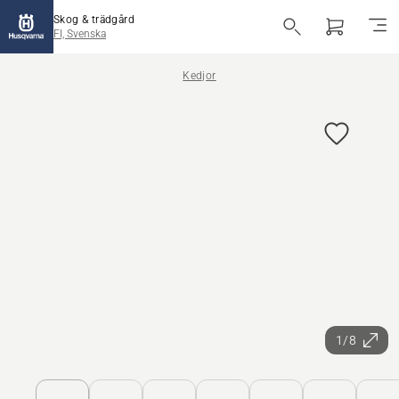
Skog & trädgård
FI, Svenska
Kedjor
1/8