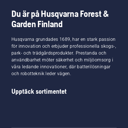
Och de
förhindra
korta
ställer
osäkra
videon
Du är på Husqvarna Forest &
otroligt
situationer
för att
höga
Garden Finland
och
lära dig
krav på
fokusera
hur du
sin
på själva
kontrollerar
utrustning.
Husqvarna grundades 1689, har en stark passion
jobbet.
att
motorsågens
för innovation och erbjuder professionella skogs-,
kedjesmörjni
park- och trädgårdsprodukter. Prestanda och
fungerar
användbarhet möter säkerhet och miljöomsorg i
som det
våra ledande innovationer, där batterilösningar
ska.
och robotteknik leder vägen.
Börja
med att
kontrollera
Upptäck sortimentet
oljenivån.
Starta
motorsågen
och se
till att
kedjebromsen
är av.