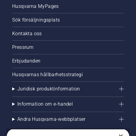
Varva
Husqvarna MyPages
motorsågens
motor
Sök försäljningsplats
några
centimeter
från
Kontakta oss
trädstammen
Olja på
Pressrum
stammen
indikerar
Erbjudanden
att
smörjsysteme
Husqvarnas hållbarhetsstrategi
fungerar.
Juridisk produktinformation
Information om e-handel
Andra Husqvarna-webbplatser