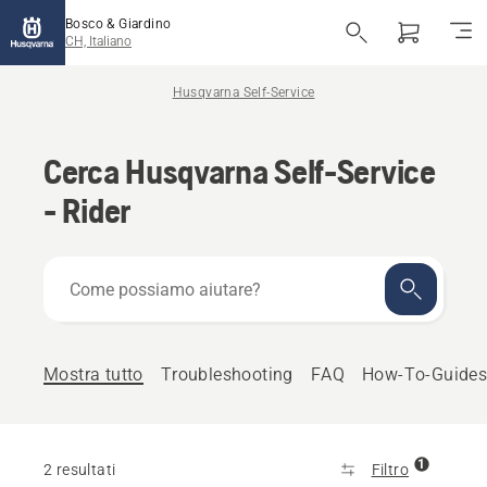
Bosco & Giardino
CH, Italiano
Husqvarna Self-Service
Cerca Husqvarna Self-Service
- Rider
Come
possiamo
aiutare?
Mostra tutto
Troubleshooting
FAQ
How-To-Guide
1
2 resultati
Filtro