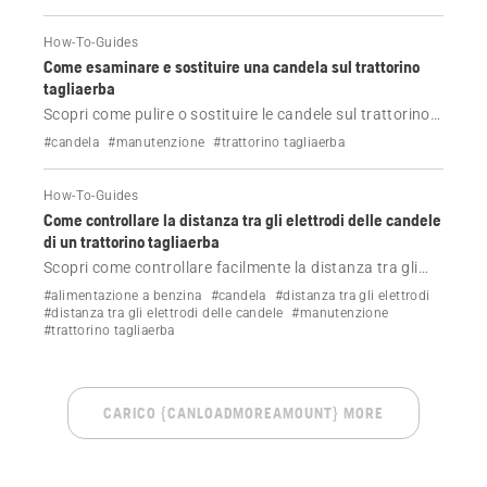
How-To-Guides
Come esaminare e sostituire una candela sul trattorino
tagliaerba
Scopri come pulire o sostituire le candele sul trattorino
tagliaerba.
#candela
#manutenzione
#trattorino tagliaerba
How-To-Guides
Come controllare la distanza tra gli elettrodi delle candele
di un trattorino tagliaerba
Scopri come controllare facilmente la distanza tra gli
elettrodi delle candele per il tuo trattorino tagliaerba
#alimentazione a benzina
#candela
#distanza tra gli elettrodi
Husqvarna.
#distanza tra gli elettrodi delle candele
#manutenzione
#trattorino tagliaerba
CARICO {CANLOADMOREAMOUNT} MORE