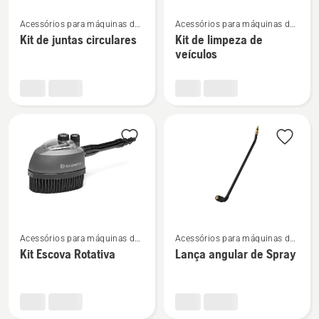
Ver
Ver
Acessórios para máquinas de
Acessórios para máquinas de
mais
mais
lavar à pressão
lavar à pressão
Kit de juntas circulares
Kit de limpeza de
detalhes
detalhes
veículos
sobre
sobre
Kit
Kit
de
de
juntas
limpeza
circulares
de
veículos
Ver
Ver
Acessórios para máquinas de
Acessórios para máquinas de
mais
mais
lavar à pressão
lavar à pressão
Kit Escova Rotativa
Lança angular de Spray
detalhes
detalhes
sobre
sobre
Kit
Lança
Escova
angular