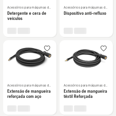
Ver
Ver
Acessórios para máquinas de
Acessórios para máquinas de
mais
mais
lavar à pressão
lavar à pressão
Detergente e cera de
Dispositivo anti-refluxo
detalhes
detalhes
veículos
sobre
sobre
Detergente
Dispositivo
e
anti-
cera
refluxo
de
veículos
Ver
Ver
Acessórios para máquinas de
Acessórios para máquinas de
mais
mais
lavar à pressão
lavar à pressão
Extensão de mangueira
Extensão de mangueira
detalhes
detalhes
reforçada com aço
têxtil Reforçada
sobre
sobre
Extensão
Extensão
de
de