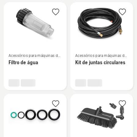
mangueira
mangueira
reforçada
têxtil
com
Reforçada
aço
Ver
Ver
Acessórios para máquinas de
Acessórios para máquinas de
mais
mais
lavar à pressão
lavar à pressão
Filtro de água
Kit de juntas circulares
detalhes
detalhes
sobre
sobre
Filtro
Kit
de
de
água
juntas
circulares