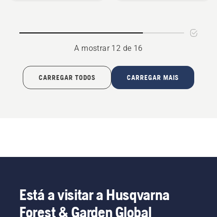
Rotativa
de
Spray
A mostrar 12 de 16
CARREGAR TODOS
CARREGAR MAIS
Está a visitar a Husqvarna
Forest & Garden Global