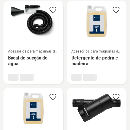
Todos
os
produtos
Ver
Ver
Acessórios para máquinas de
Acessórios para máquinas de
mais
mais
lavar à pressão
lavar à pressão
Bocal de sucção de
Detergente de pedra e
detalhes
detalhes
água
madeira
sobre
sobre
Bocal
Detergente
de
de
sucção
pedra
de
e
água
madeira