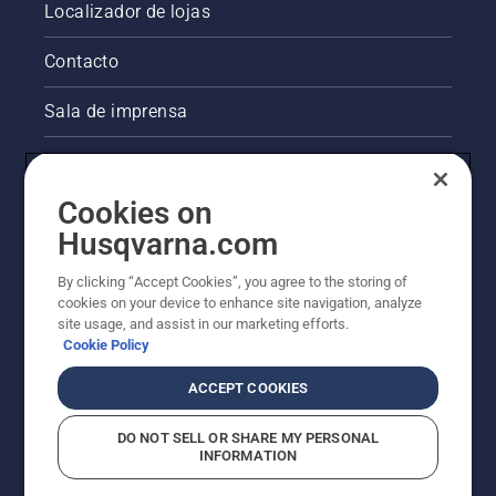
Localizador de lojas
Contacto
Sala de imprensa
Informações legais sobre o produto
Cookies on
Outros websites da Husqvarna
Husqvarna.com
A abordagem da Husqvarna à sustentabilidade
By clicking “Accept Cookies”, you agree to the storing of
cookies on your device to enhance site navigation, analyze
site usage, and assist in our marketing efforts.
Cookie Policy
ACCEPT COOKIES
DO NOT SELL OR SHARE MY PERSONAL
INFORMATION