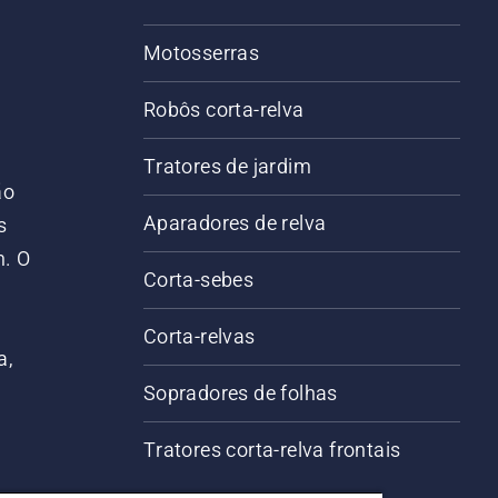
Motosserras
Robôs corta-relva
Tratores de jardim
ão
Aparadores de relva
s
m. O
Corta-sebes
Corta-relvas
a,
Sopradores de folhas
Tratores corta-relva frontais