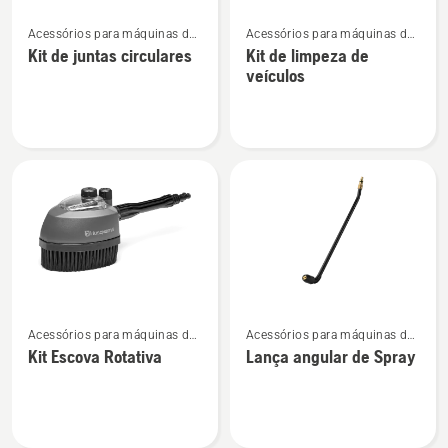
Ver
Ver
Acessórios para máquinas de
Acessórios para máquinas de
mais
mais
lavar à pressão
lavar à pressão
Kit de juntas circulares
Kit de limpeza de
detalhes
detalhes
veículos
sobre
sobre
Kit
Kit
de
de
juntas
limpeza
circulares
de
veículos
Ver
Ver
Acessórios para máquinas de
Acessórios para máquinas de
mais
mais
lavar à pressão
lavar à pressão
Kit Escova Rotativa
Lança angular de Spray
detalhes
detalhes
sobre
sobre
Kit
Lança
Escova
angular