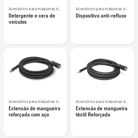
Ver
Ver
Acessórios para máquinas de
Acessórios para máquinas de
mais
mais
lavar à pressão
lavar à pressão
Detergente e cera de
Dispositivo anti-refluxo
detalhes
detalhes
veículos
sobre
sobre
Detergente
Dispositivo
e
anti-
cera
refluxo
de
veículos
Ver
Ver
Acessórios para máquinas de
Acessórios para máquinas de
mais
mais
lavar à pressão
lavar à pressão
Extensão de mangueira
Extensão de mangueira
detalhes
detalhes
reforçada com aço
têxtil Reforçada
sobre
sobre
Extensão
Extensão
de
de