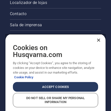
Localizador de lojas
Contacto
Sala de imprensa
Informações legais sobre o produto
Cookies on
Outros websites da Husqvarna
Husqvarna.com
A abordagem da Husqvarna à sustentabilidade
By clicking “Accept Cookies”, you agree to the storing of
cookies on your device to enhance site navigation, analyze
site usage, and assist in our marketing efforts.
Cookie Policy
ACCEPT COOKIES
DO NOT SELL OR SHARE MY PERSONAL
INFORMATION