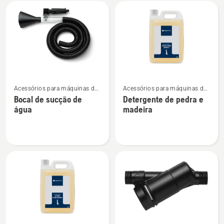
Todos
os
produtos
Ver
Ver
Acessórios para máquinas de
Acessórios para máquinas de
mais
mais
lavar à pressão
lavar à pressão
Bocal de sucção de
Detergente de pedra e
detalhes
detalhes
água
madeira
sobre
sobre
Bocal
Detergente
de
de
sucção
pedra
de
e
água
madeira