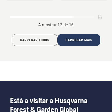
Rotativa
de
Spray
A mostrar 12 de 16
CARREGAR TODOS
CARREGAR MAIS
Está a visitar a Husqvarna
Forest & Garden Global