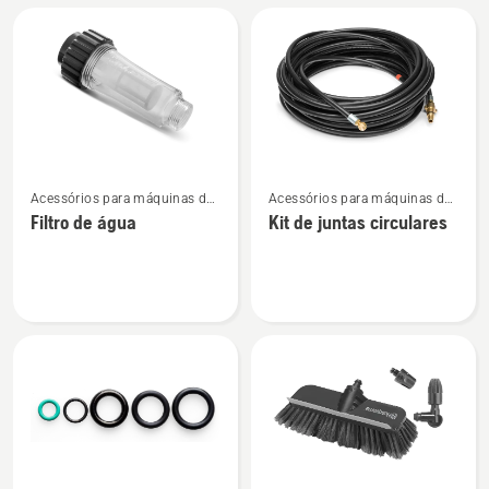
mangueira
mangueira
reforçada
têxtil
com
Reforçada
aço
Ver
Ver
Acessórios para máquinas de
Acessórios para máquinas de
mais
mais
lavar à pressão
lavar à pressão
Filtro de água
Kit de juntas circulares
detalhes
detalhes
sobre
sobre
Filtro
Kit
de
de
água
juntas
circulares