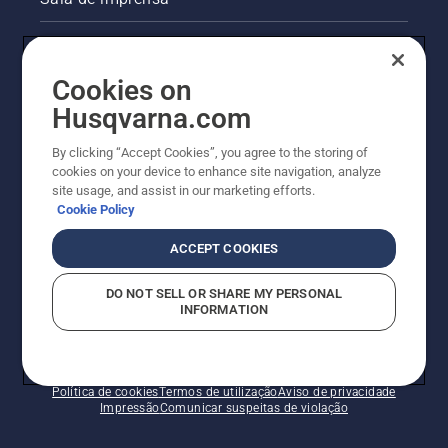
Informações legais sobre o produto
Cookies on
Outros websites da Husqvarna
Husqvarna.com
A abordagem da Husqvarna à sustentabilidade
By clicking “Accept Cookies”, you agree to the storing of
cookies on your device to enhance site navigation, analyze
site usage, and assist in our marketing efforts.
Cookie Policy
ACCEPT COOKIES
DO NOT SELL OR SHARE MY PERSONAL
INFORMATION
© Husqvarna AB (publ). Todos os direitos reservados.
Os preços apresentados são os PVP recomendados.
Política de cookies
Termos de utilização
Aviso de privacidade
Impressão
Comunicar suspeitas de violação