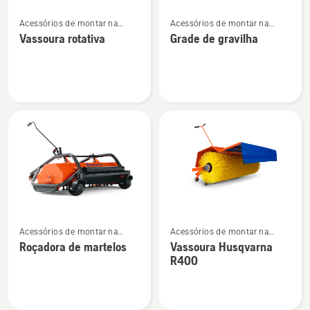
Ver
Ver
Acessórios de montar na
Acessórios de montar na
mais
mais
dianteira para trator corta-
dianteira
Vassoura rotativa
Grade de gravilha
detalhes
detalhes
relva frontal
sobre
sobre
Vassoura
Grade
rotativa
de
gravilha
Ver
Ver
Acessórios de montar na
Acessórios de montar na
mais
mais
dianteira para trator corta-
dianteira para trator corta-
Roçadora de martelos
Vassoura Husqvarna
detalhes
detalhes
relva frontal
relva frontal
R400
sobre
sobre
Roçadora
Vassoura
de
Husqvarna