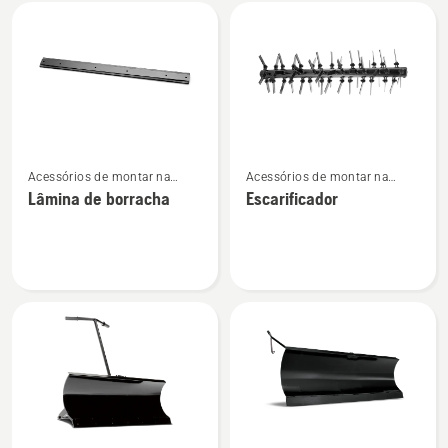
Todos
os
produtos
Ver
Ver
Acessórios de montar na
Acessórios de montar na
mais
mais
dianteira para trator corta-
dianteira para trator corta-
Lâmina de borracha
Escarificador
detalhes
detalhes
relva frontal
relva frontal
sobre
sobre
Lâmina
Escarificador
de
borracha