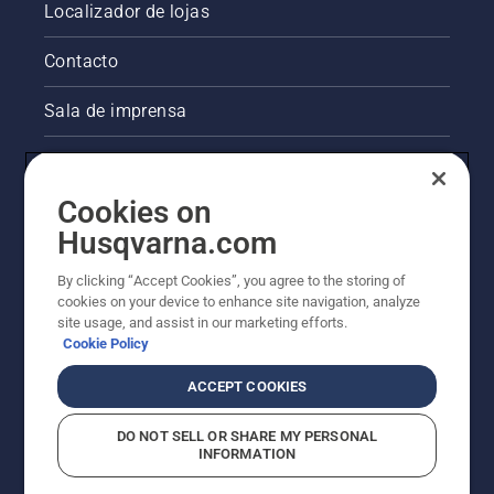
Localizador de lojas
Contacto
Sala de imprensa
Informações legais sobre o produto
Cookies on
Outros websites da Husqvarna
Husqvarna.com
A abordagem da Husqvarna à sustentabilidade
By clicking “Accept Cookies”, you agree to the storing of
cookies on your device to enhance site navigation, analyze
site usage, and assist in our marketing efforts.
Cookie Policy
ACCEPT COOKIES
DO NOT SELL OR SHARE MY PERSONAL
INFORMATION