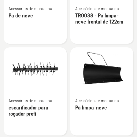
Ver
Ver
Acessórios de montar na
Acessórios de montar na
mais
mais
dianteira para trator corta-
dianteira para Tratores de
Pá de neve
TRO038 - Pá limpa-
detalhes
detalhes
relva frontal
jardim
neve frontal de 122cm
sobre
sobre
Pá
TRO038
de
-
neve
Pá
limpa-
neve
frontal
de
122cm
Ver
Ver
Acessórios de montar na
Acessórios de montar na
mais
mais
dianteira para trator corta-
dianteira para trator corta-
escarificador para
Pá limpa-neve
detalhes
detalhes
relva frontal
relva frontal
roçador profi
sobre
sobre
escarificador
Pá
para
limpa-