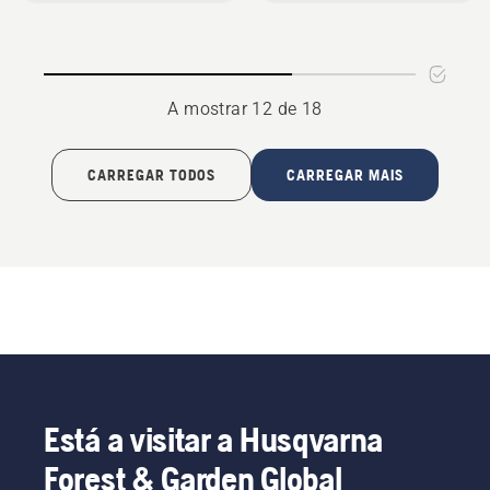
martelos
R400
A mostrar 12 de 18
CARREGAR TODOS
CARREGAR MAIS
Está a visitar a Husqvarna
Forest & Garden Global