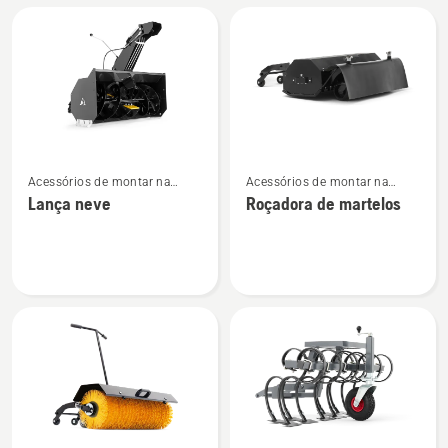
roçador
neve
profi
Ver
Ver
Acessórios de montar na
Acessórios de montar na
mais
mais
dianteira para trator corta-
dianteira para trator corta-
Lança neve
Roçadora de martelos
detalhes
detalhes
relva frontal
relva frontal
sobre
sobre
Lança
Roçadora
neve
de
martelos