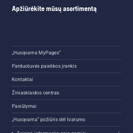
Apžiūrėkite mūsų asortimentą
„Husqvarna MyPages“
Parduotuvės paieškos įrankis
Kontaktai
Žiniasklaidos centras
Pasiūlymai
„Husqvarna“ požiūris dėl tvarumo