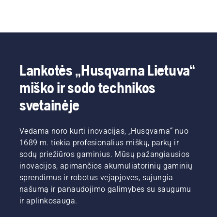
Lankotės „Husqvarna Lietuva“
miško ir sodo technikos
svetainėje
Vedama noro kurti inovacijas, „Husqvarna“ nuo
1689 m. tiekia profesionalius miškų, parkų ir
sodų priežiūros gaminius. Mūsų pažangiausios
inovacijos, apimančios akumuliatorinių gaminių
sprendimus ir robotus vejapjoves, sujungia
našumą ir panaudojimo galimybes su saugumu
ir aplinkosauga.