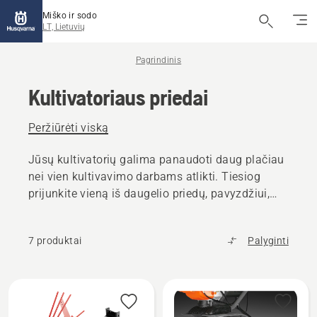
Miško ir sodo
LT, Lietuvių
Pagrindinis
Kultivatoriaus priedai
Peržiūrėti viską
Jūsų kultivatorių galima panaudoti daug plačiau
nei vien kultivavimo darbams atlikti. Tiesiog
prijunkite vieną iš daugelio priedų, pavyzdžiui,
pakraščių lyginimo įrenginį, plūgą ir
skarifikatorių.
7 produktai
Palyginti
Rodyti
visus