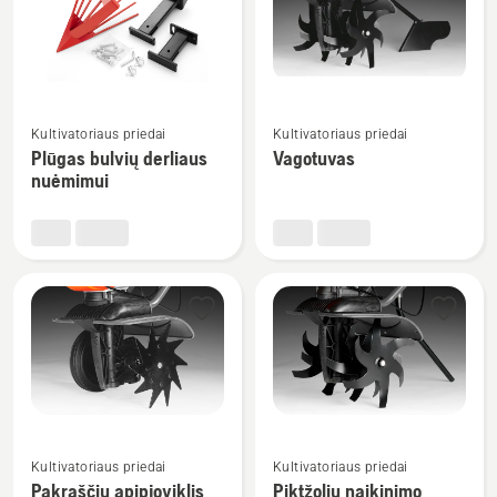
produktus
Žiūrėti
Žiūrėti
Kultivatoriaus priedai
Kultivatoriaus priedai
daugiau
daugiau
Plūgas bulvių derliaus
Vagotuvas
detalių
detalių
nuėmimui
apie
apie
Plūgas
Vagotuvas
bulvių
derliaus
nuėmimui
Žiūrėti
Žiūrėti
Kultivatoriaus priedai
Kultivatoriaus priedai
daugiau
daugiau
Pakraščių apipjoviklis
Piktžolių naikinimo