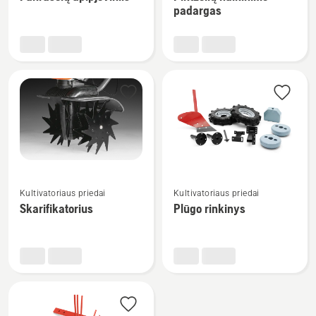
detalių
detalių
padargas
apie
apie
Pakraščių
Piktžolių
apipjoviklis
naikinimo
padargas
Žiūrėti
Žiūrėti
Kultivatoriaus priedai
Kultivatoriaus priedai
daugiau
daugiau
Skarifikatorius
Plūgo rinkinys
detalių
detalių
apie
apie
Skarifikatorius
Plūgo
rinkinys