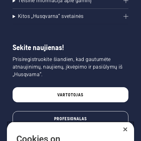
Teisinė informacija apie gaminį
Kitos „Husqvarna“ svetainės
Sekite naujienas!
Prisiregistruokite šiandien, kad gautumėte
atnaujinimų, naujienų, įkvėpimo ir pasiūlymų iš
„Husqvarna“.
VARTOTOJAS
PROFESIONALAS
Cookies on