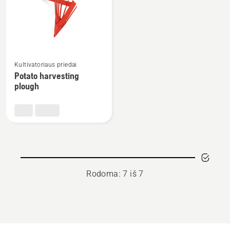
Žiūrėti
Kultivatoriaus priedai
daugiau
Potato harvesting
detalių
plough
apie
Potato
harvesting
plough
Rodoma: 7 iš 7