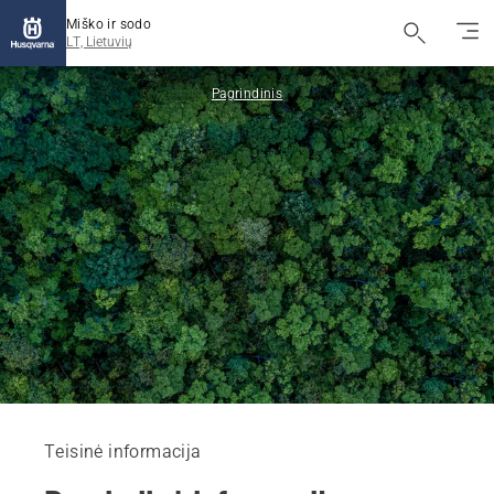
Miško ir sodo
LT, Lietuvių
Pagrindinis
Teisinė informacija