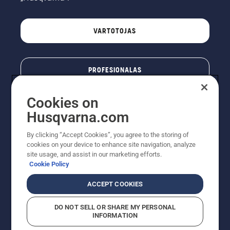
VARTOTOJAS
PROFESIONALAS
Cookies on
Husqvarna.com
By clicking “Accept Cookies”, you agree to the storing of
cookies on your device to enhance site navigation, analyze
site usage, and assist in our marketing efforts.
Cookie Policy
© „Husqvarna AB“ (leid). Visos teisės priklauso autoriui.
ACCEPT COOKIES
Nurodoma rekomenduojama mažmeninė kaina (RMK),
įskaitant PVM. RMK yra kaina, už kurią gamintojas
DO NOT SELL OR SHARE MY PERSONAL
rekomenduoja pardavėjui parduoti prekę. UAB
INFORMATION
"Husqvarna Lietuva" prekių vartotojams neparduoda,
todėl faktines kainas nustato pardavėjai prekybos