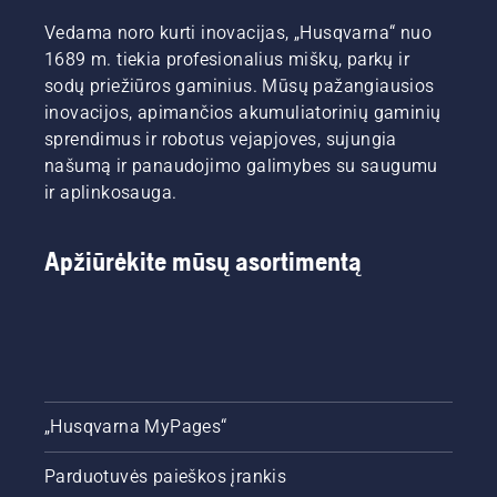
Vedama noro kurti inovacijas, „Husqvarna“ nuo
1689 m. tiekia profesionalius miškų, parkų ir
sodų priežiūros gaminius. Mūsų pažangiausios
inovacijos, apimančios akumuliatorinių gaminių
sprendimus ir robotus vejapjoves, sujungia
našumą ir panaudojimo galimybes su saugumu
ir aplinkosauga.
Apžiūrėkite mūsų asortimentą
„Husqvarna MyPages“
Parduotuvės paieškos įrankis